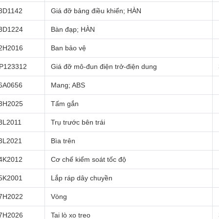
3D1142
Giá đỡ bảng điều khiển; HÀN
3D1224
Bàn đạp; HÀN
2H2016
Ban bảo vệ
P123312
Giá đỡ mô-đun điện trở-điện dung
6A0656
Mang; ABS
3H2025
Tấm gắn
3L2011
Trụ trước bên trái
3L2021
Bìa trên
4K2012
Cơ chế kiểm soát tốc độ
5K2001
Lắp ráp dây chuyền
7H2022
Vòng
7H2026
Tai lò xo treo