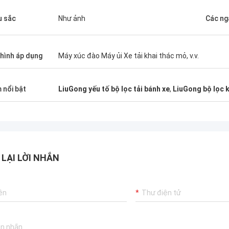
 sắc
Như ảnh
Các ng
hình áp dụng
Máy xúc đào Máy ủi Xe tải khai thác mỏ, v.v.
 nổi bật
LiuGong yếu tố bộ lọc tải bánh xe
,
LiuGong bộ lọc 
 LẠI LỜI NHẮN