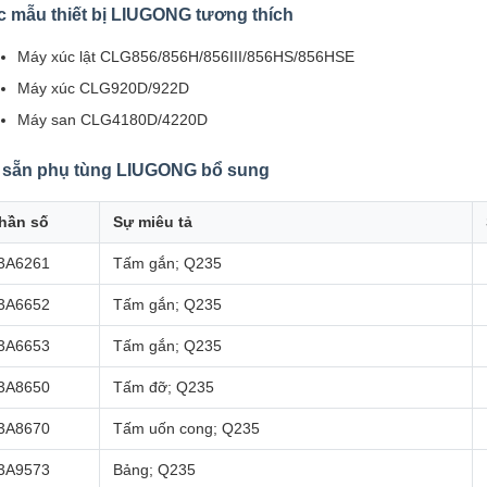
c mẫu thiết bị LIUGONG tương thích
Máy xúc lật CLG856/856H/856III/856HS/856HSE
Máy xúc CLG920D/922D
Máy san CLG4180D/4220D
 sẵn phụ tùng LIUGONG bổ sung
hần số
Sự miêu tả
3A6261
Tấm gắn; Q235
3A6652
Tấm gắn; Q235
3A6653
Tấm gắn; Q235
3A8650
Tấm đỡ; Q235
3A8670
Tấm uốn cong; Q235
3A9573
Bảng; Q235