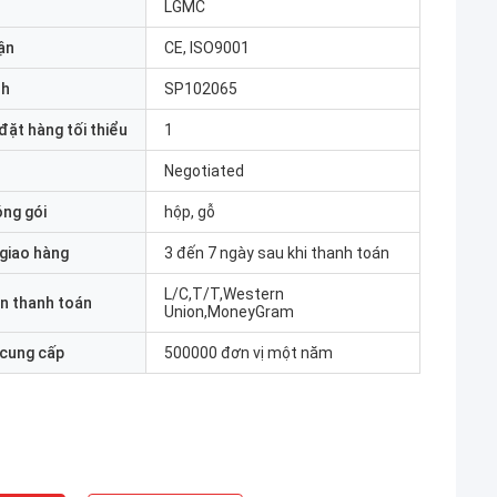
LGMC
ận
CE, ISO9001
nh
SP102065
đặt hàng tối thiểu
1
Negotiated
óng gói
hộp, gỗ
 giao hàng
3 đến 7 ngày sau khi thanh toán
L/C,T/T,Western
n thanh toán
Union,MoneyGram
 cung cấp
500000 đơn vị một năm