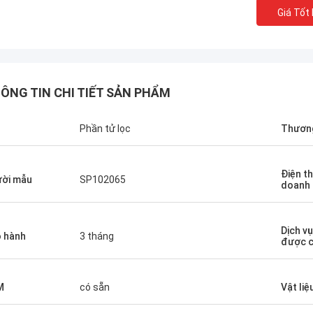
Giá Tốt
ÔNG TIN CHI TIẾT SẢN PHẨM
n
Phần tử lọc
Thương
Điện th
ời mẫu
SP102065
doanh
Dịch v
 hành
3 tháng
được c
M
có sẵn
Vật liệ