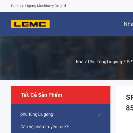
Guangxi Ligong Machinery Co.,Ltd
Nh
Nhà
/
Phụ Tùng Liugong
/
SP1
Tất Cả Sản Phẩm
SP
8
phụ tùng Liugong
Các bộ phận truyền tải ZF