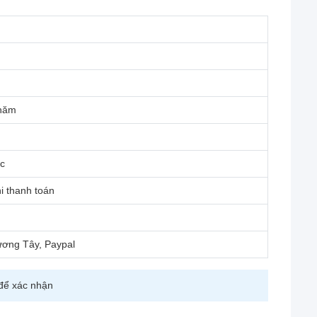
 năm
c
i thanh toán
ương Tây, Paypal
 để xác nhận