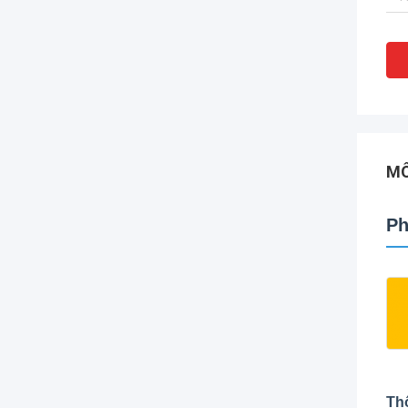
MÔ
Ph
Th