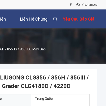
Vietnamese
iện
Liên Hệ Chúng
Yêu Cầu Báo Giá
Tôi
III / 856HS / 856HSE Máy Đào
 LIUGONG CLG856 / 856H / 856III /
 Grader CLG4180D / 4220D
c
Trung Quốc