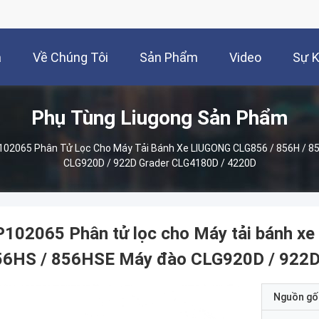
à
Về Chúng Tôi
Sản Phẩm
Video
Sự K
Phụ Tùng Liugong Sản Phẩm
02065 Phân Tử Lọc Cho Máy Tải Bánh Xe LIUGONG CLG856 / 856H / 856
CLG920D / 922D Grader CLG4180D / 4220D
102065 Phân tử lọc cho Máy tải bánh xe
56HS / 856HSE Máy đào CLG920D / 922D
Nguồn gố