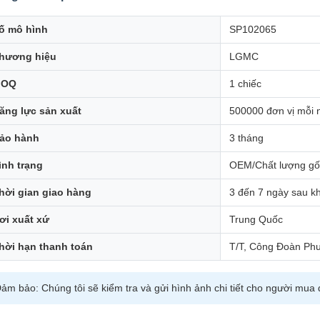
ố mô hình
SP102065
hương hiệu
LGMC
MOQ
1 chiếc
ăng lực sản xuất
500000 đơn vị mỗi
ảo hành
3 tháng
ình trạng
OEM/Chất lượng gố
hời gian giao hàng
3 đến 7 ngày sau kh
ơi xuất xứ
Trung Quốc
hời hạn thanh toán
T/T, Công Đoàn Ph
ảm bảo: Chúng tôi sẽ kiểm tra và gửi hình ảnh chi tiết cho người mua