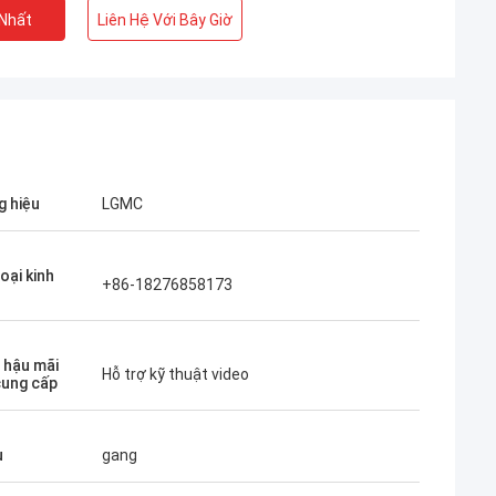
 Nhất
Liên Hệ Với Bây Giờ
 hiệu
LGMC
oại kinh
+86-18276858173
ụ hậu mãi
Hỗ trợ kỹ thuật video
ung cấp
u
gang