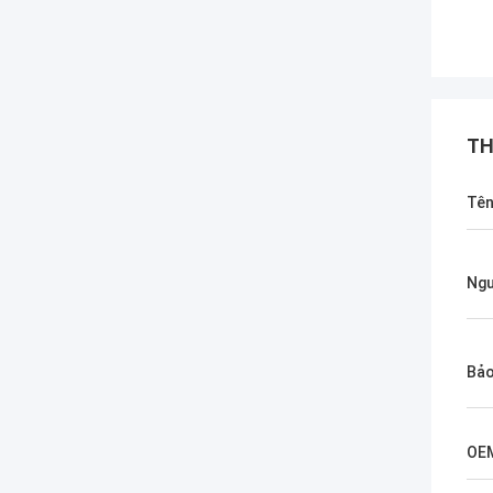
TH
Tê
Ngư
Bảo
OE