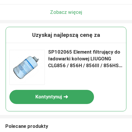
Zobacz więcej
Uzyskaj najlepszą cenę za
SP102065 Element filtrujący do
ładowarki kołowej LIUGONG
CLG856 / 856H / 856III / 856HS /
856HSE Ekskawator CLG920D /
922D Grader CLG4180D / 4220D
Kontyntynuj
Polecane produkty