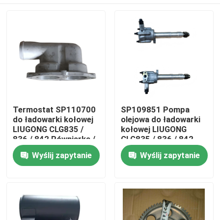
Termostat SP110700
SP109851 Pompa
do ładowarki kołowej
olejowa do ładowarki
LIUGONG CLG835 /
kołowej LIUGONG
836 / 842 Równiarka /
CLG835 / 836 / 842
walec drogowy
Ekskawator
Dom
Wyślij zapytanie
Wyślij zapytanie
CLG418 / 4180D / 612
CLG920C/D / 922D /
/ 614
925D
Produkty
wideo