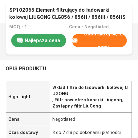
SP102065 Element filtrujący do ładowarki
kołowej LIUGONG CLG856 / 856H / 856III / 856HS
/ 856HSE Ekskawator CLG920D / 922D Grader
MOQ：1
Cena：Negotiated
CLG4180D / 4220D
Skontaktuj się z
Najlepsza cena
nami
OPIS PRODUKTU
Wkład filtra do ładowarki kołowej LI
UGONG
High Light:
,
Filtr powietrza koparki Liugong
,
Zastępny filtr LiuGong
Cena
Negotiated
Czas dostawy
3 do 7 dni po dokonaniu płatności