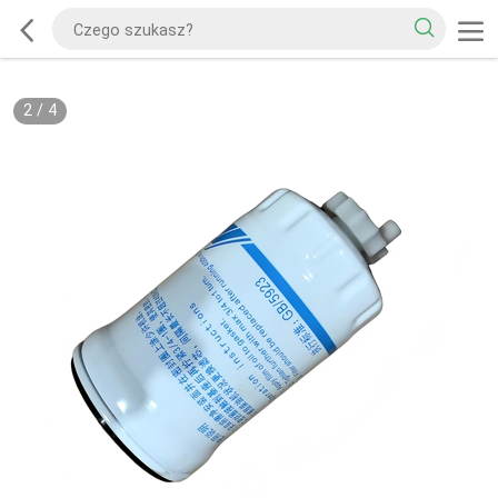
2
/
4