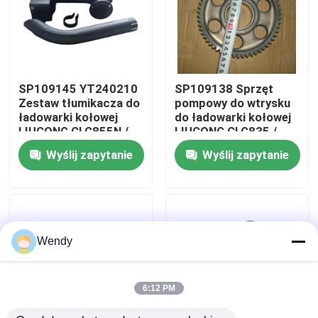
O nas
Wycieczka po fabryce
SP109145 YT240210
SP109138 Sprzęt
Zestaw tłumikacza do
pompowy do wtrysku
ładowarki kołowej
do ładowarki kołowej
Kontrola jakości
LIUGONG CLG855N /
LIUGONG CLG835 /
856 / 856H / ZL50CN /
836 / 842 / 855N / 856
Wyślij zapytanie
Wyślij zapytanie
50CN-LNG Ekskawator
/ 856H Koparka
CLG920C/D Grader
CLG920C / D / 922D /
Skontaktuj się z nami
CLG418
925D
Aktualności
Wendy
Sprawy
6:12 PM
Blog