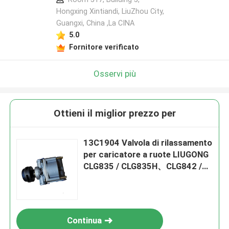
Hongxing Xintiandi, LiuZhou City,
Guangxi, China ,La CINA
5.0
Fornitore verificato
Osservi più
Ottieni il miglior prezzo per
13C1904 Valvola di rilassamento
per caricatore a ruote LIUGONG
CLG835 / CLG835H、CLG842 /
CLG842H、CLG855 / CLG855N /
CLG855H Motor Grader
CLG4165 / CLG4180 / CLG4200
Continua