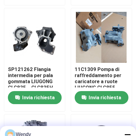
CLG890H、ZL50CN、
CLG860H、
ZL50CNX
CLG862H、
Circa noi
CLG862N、
CLG870H、CLG888、
CLG890H
Giro della fabbrica
Controllo di qualità
SP121262 Flangia
11C1309 Pompa di
Contattici
intermedia per pala
raffreddamento per
gommata LIUGONG
caricatore a ruote
CLG835、CLG835H、
LIUGONG CLG855、
CLG836、CLG836H、
CLG855N、
Notizie
Invia richiesta
Invia richiesta
ZL30E、CLG855、
CLG855H、CLG856、
CLG862H、CLG870H
CLG850H、CLG860H
Casi
Blog
Wendy