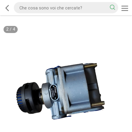
2
/
4