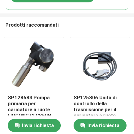
Prodotti raccomandati
Casa
SP128683 Pompa
SP125806 Unità di
primaria per
controllo della
caricatore a ruote
trasmissione per il
Prodotti
LIUGONG CLG860H、
caricatore a ruote
CLG862H、
LIUGONG CLG855、
Invia richiesta
Invia richiesta
CLG862N、
CLG856、CLG850H、
Video
CLG870H、CLG888、
ZL50CN、ZL50CNX、