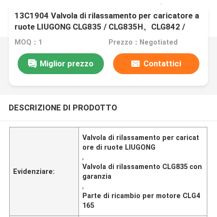
13C1904 Valvola di rilassamento per caricatore a
ruote LIUGONG CLG835 / CLG835H、CLG842 /
CLG842H、CLG855 / CLG855N / CLG855H Motor
MOQ：1
Prezzo：Negotiated
Grader CLG4165 / CLG4180 / CLG4200
Miglior prezzo
Contattici
DESCRIZIONE DI PRODOTTO
Valvola di rilassamento per caricat
ore di ruote LIUGONG
,
Valvola di rilassamento CLG835 con
Evidenziare:
garanzia
,
Parte di ricambio per motore CLG4
165