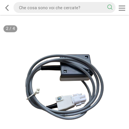
2
/
4