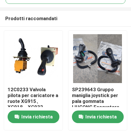
Prodotti raccomandati
12C0233 Valvola
SP239643 Gruppo
Casa
pilota per caricatore a
maniglia joystick per
ruote XG915、
pala gommata
XG918、XG932、
LIUGONG Escavatore
Prodotti
XG955、XG962、
CLG856H CLG920D、
Invia richiesta
Invia richiesta
XG982 Ricambi
CLG922D、CLG925D
CLG933E、CLG936D、
Video
CLG939E