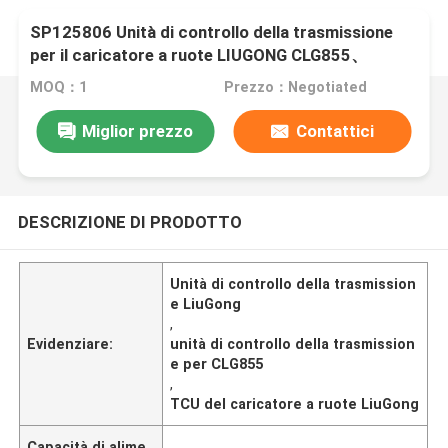
SP125806 Unità di controllo della trasmissione
per il caricatore a ruote LIUGONG CLG855、
CLG856、CLG850H、ZL50CN、ZL50CNX、
MOQ：1
Prezzo：Negotiated
CLG860H、CLG862H、CLG862N、CLG870H、
CLG888、CLG890H
Miglior prezzo
Contattici
DESCRIZIONE DI PRODOTTO
Unità di controllo della trasmission
e LiuGong
,
Evidenziare:
unità di controllo della trasmission
e per CLG855
,
TCU del caricatore a ruote LiuGong
Capacità di alime