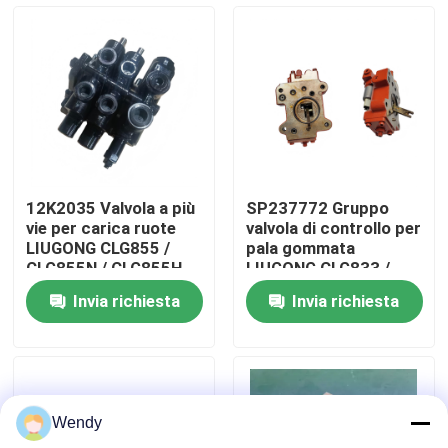
Circa noi
Giro della fabbrica
Controllo di qualità
12K2035 Valvola a più
SP237772 Gruppo
vie per carica ruote
valvola di controllo per
Contattici
LIUGONG CLG855 /
pala gommata
CLG855N / CLG855H
LIUGONG CLG833 /
CLG856 / CLG856H
CLG833H CLG835 /
Invia richiesta
Invia richiesta
CLG50CN / CLG50C
CLG835H CLG836 /
Notizie
CLG836H ZL30E /
ZL30F
Casi
Wendy
Blog