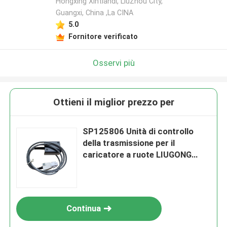
Hongxing Xintiandi, LiuZhou City,
Guangxi, China ,La CINA
5.0
Fornitore verificato
Osservi più
Ottieni il miglior prezzo per
SP125806 Unità di controllo
della trasmissione per il
caricatore a ruote LIUGONG
CLG855、CLG856、CLG850H、
ZL50CN、ZL50CNX、
CLG860H、CLG862H、
CLG862N、CLG870H、
Continua
CLG888、CLG890H