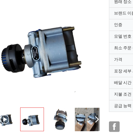
원래 장소
브랜드 이
인증
모델 번호
최소 주문
가격
포장 세부
배달 시간
지불 조건
공급 능력