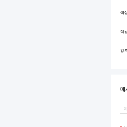
색
적용
강
메