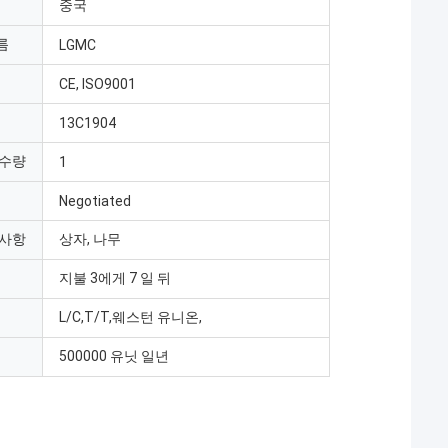
중국
름
LGMC
CE, ISO9001
13C1904
 수량
1
Negotiated
 사항
상자, 나무
지불 3에게 7 일 뒤
L/C,T/T,웨스턴 유니온,
500000 유닛 일년