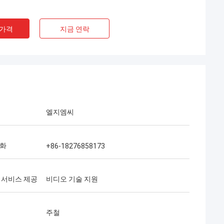
 가격
지금 연락
엘지엠씨
전화
+86-18276858173
 서비스 제공
비디오 기술 지원
주철