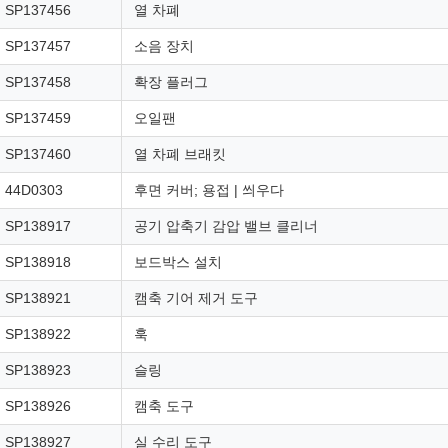
SP137456
열 차폐
SP137457
소음 장치
SP137458
확장 플러그
SP137459
오일팬
SP137460
열 차폐 브래킷
44D0303
후면 커버; 용접 | 씌우다
SP138917
공기 압축기 감압 밸브 클리너
SP138918
보드박스 설치
SP138921
캠축 기어 제거 도구
SP138922
훅
SP138923
슬링
SP138926
캠축 도구
SP138927
실 수리 도구