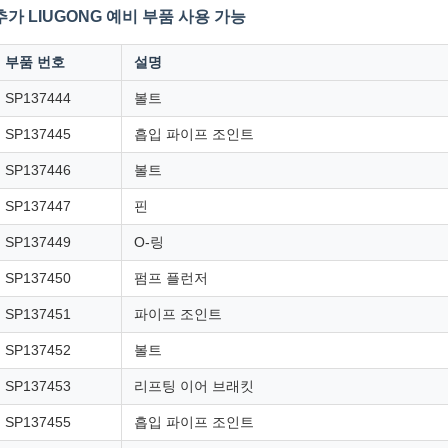
추가 LIUGONG 예비 부품 사용 가능
부품 번호
설명
SP137444
볼트
SP137445
흡입 파이프 조인트
SP137446
볼트
SP137447
핀
SP137449
O-링
SP137450
펌프 플런저
SP137451
파이프 조인트
SP137452
볼트
SP137453
리프팅 이어 브래킷
SP137455
흡입 파이프 조인트