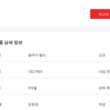
최고의
품 상세 정보
름
릴레이 밸브
상표
델
사업 
13C1904
증
3개월
판매 후
유효한
재료
M