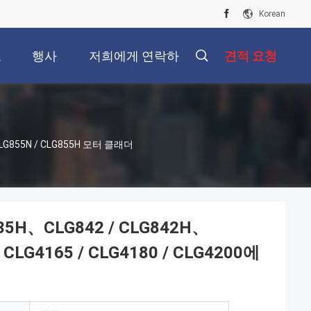
Korean
오
행사
저희에게 연락하
견적 요청
십시오
 CLG855N / CLG855H 모터 클래더
835H、CLG842 / CLG842H、
CLG4165 / CLG4180 / CLG4200에