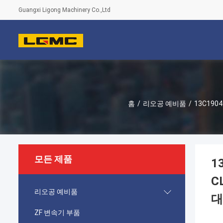
Guangxi Ligong Machinery Co.,Ltd
홈
/
리오공 예비품
/
13C1904
모든 제품
1
C
리오공 예비품
대
ZF 변속기 부품