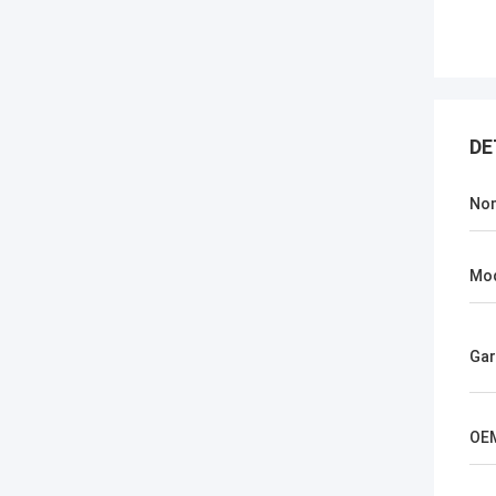
DE
No
Mod
Gar
OE