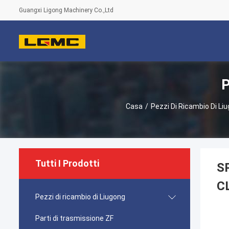
Guangxi Ligong Machinery Co.,Ltd
P
Casa
/
Pezzi Di Ricambio Di Li
Tutti I Prodotti
SP
C
Pezzi di ricambio di Liugong
Parti di trasmissione ZF