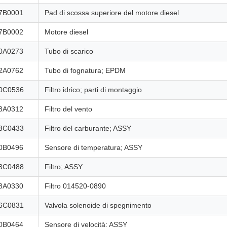
7B0001
Pad di scossa superiore del motore diesel
7B0002
Motore diesel
0A0273
Tubo di scarico
2A0762
Tubo di fognatura; EPDM
0C0536
Filtro idrico; parti di montaggio
8A0312
Filtro del vento
3C0433
Filtro del carburante; ASSY
0B0496
Sensore di temperatura; ASSY
3C0488
Filtro; ASSY
8A0330
Filtro 014520-0890
6C0831
Valvola solenoide di spegnimento
0B0464
Sensore di velocità; ASSY