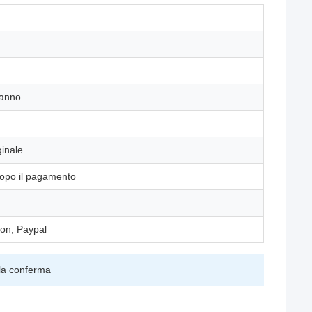
'anno
inale
dopo il pagamento
ion, Paypal
 la conferma