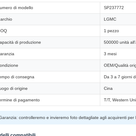
umero di modello
SP237772
archio
LGMC
MOQ
1 pezzo
apacità di produzione
500000 unità all
aranzia
3 mesi
ondizione
OEM/Qualità orig
empo di consegna
Da 3 a 7 giorni 
uogo di origine
Cina
ermine di pagamento
T/T, Western Un
Garanzia: controlleremo e invieremo foto dettagliate agli acquirenti per
elli compatibili