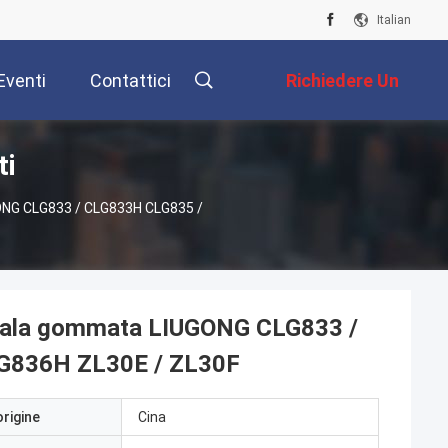
Italian
Eventi
Contattici
Richiedere Un
ti
Preventivo
GONG CLG833 / CLG833H CLG835 /
r pala gommata LIUGONG CLG833 /
G836H ZL30E / ZL30F
origine
Cina