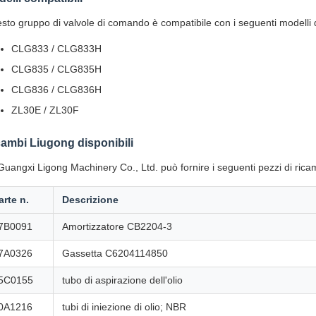
sto gruppo di valvole di comando è compatibile con i seguenti modelli 
CLG833 / CLG833H
CLG835 / CLG835H
CLG836 / CLG836H
ZL30E / ZL30F
ambi Liugong disponibili
Guangxi Ligong Machinery Co., Ltd. può fornire i seguenti pezzi di ric
arte n.
Descrizione
7B0091
Amortizzatore CB2204-3
7A0326
Gassetta C6204114850
5C0155
tubo di aspirazione dell'olio
0A1216
tubi di iniezione di olio; NBR