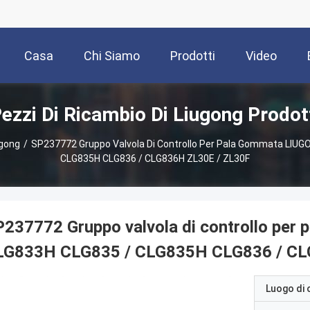
Casa
Chi Siamo
Prodotti
Video
ezzi Di Ricambio Di Liugong Prodot
ugong
/
SP237772 Gruppo Valvola Di Controllo Per Pala Gommata LIU
CLG835H CLG836 / CLG836H ZL30E / ZL30F
237772 Gruppo valvola di controllo pe
LG833H CLG835 / CLG835H CLG836 / CL
Luogo di 