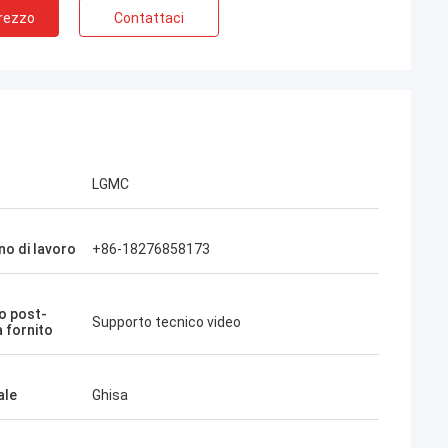
Prezzo
Contattaci
LGMC
no di lavoro
+86-18276858173
io post-
Supporto tecnico video
a fornito
ale
Ghisa