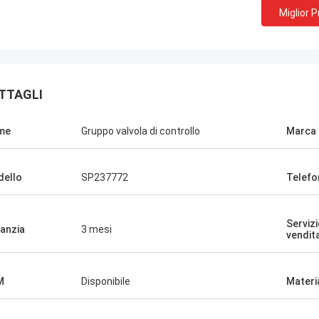
Miglior 
TTAGLI
me
Gruppo valvola di controllo
Marca
ello
SP237772
Telefo
Serviz
anzia
3 mesi
vendit
M
Disponibile
Materi