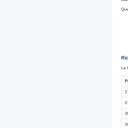
Que
Ric
La 
P
1
5
3
3