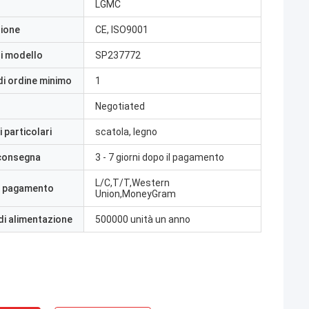
LGMC
zione
CE, ISO9001
i modello
SP237772
di ordine minimo
1
Negotiated
 particolari
scatola, legno
 consegna
3 - 7 giorni dopo il pagamento
L/C,T/T,Western
i pagamento
Union,MoneyGram
di alimentazione
500000 unità un anno