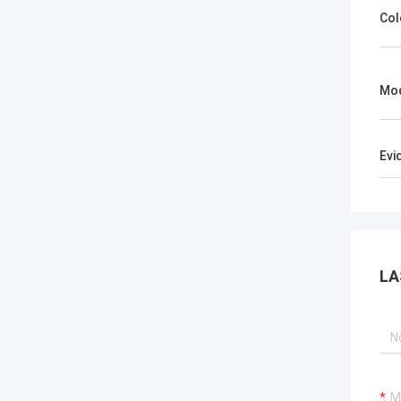
Col
Mod
Evi
LA