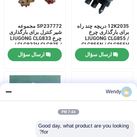
درباره ما
12K2035 دریچه چند راه
SP237772 مجموعه
برای بارگذاری چرخ
شیر کنترل برای بارگذاری
تور کارخانه
LIUGONG CLG855 /
چرخ LIUGONG CLG833
/ CLG833H CLG835 /
CLG855N / CLG855H
CLG835H CLG836 /
CLG856 / CLG856H
ارسال سؤال
ارسال سؤال
کنترل کیفیت
CLG836H ZL30E /
CLG50CN / CLG50C
ZL30F
با ما تماس بگیرید
Wendy
اخبار
7:44 PM
موارد
Good day, what product are you looking 
for?
پشتیبانی از فن
41A0876 دنده های
وبلاگ