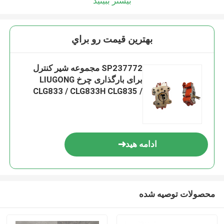
بیشتر ببینید
بهترين قيمت رو براي
SP237772 مجموعه شیر کنترل
برای بارگذاری چرخ LIUGONG
CLG833 / CLG833H CLG835 /
CLG835H CLG836 / CLG836H
ZL30E / ZL30F
ادامه هید
محصولات توصیه شده