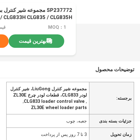
SP237772 مجموعه شیر کنتر
/ CLG833H CLG835 / CLG835H
836 / CLG836H ZL30E / ZL30F
MOQ：1
قیمت：d
بهترین قیمت
توضیحات محصول
مجموعه شیر کنترل LiuGong، شیر کنترل
لودر CLG833، قطعات لودر چرخ ZL30E
برجسته:
,
CLG833 loader control valve
,
ZL30E wheel loader parts
جزئیات بسته بندی
جعبه، چوب
زمان تحویل
3 تا 7 روز پس از پرداخت