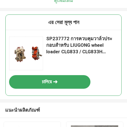
ดูเพิ่มเติม
এর সেরা মূল্য পান
SP237772 การควบคุมวาล์วประ
กอบสําหรับ LIUGONG wheel
loader CLG833 / CLG833H
CLG835 / CLG835H
চালিয়ে
แนะนำผลิตภัณฑ์