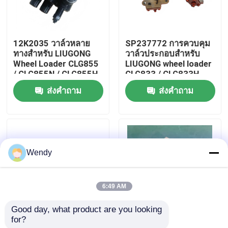
เกี่ยวกับเรา
12K2035 วาล์วหลาย
SP237772 การควบคุม
ทางสําหรับ LIUGONG
วาล์วประกอบสําหรับ
ทัวร์โรงงาน
Wheel Loader CLG855
LIUGONG wheel loader
/ CLG855N / CLG855H
CLG833 / CLG833H
CLG856 / CLG856H
CLG835 / CLG835H
ส่งคำถาม
ส่งคำถาม
ควบคุมคุณภาพ
CLG50CN / CLG50C
ติดต่อเรา
Wendy
ข่าว
6:49 AM
กรณี
Good day, what product are you looking 
for?
SP161058 รองรับ
41A0876 เครื่องยนต์
บล็อก