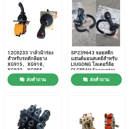
12C0233 วาล์วนำร่อง
SP239643 จอยสติก
สำหรับรถตักล้อยาง
แฮนด์มอนสเตย์สําหรับ
XG915、XG918、
LIUGONG โลเดอร์ล้อ
XG932、XG955、
CLG856H Excavator
XG962、XG982 อะไหล่
CLG920D、
ส่งคำถาม
ส่งคำถาม
CLG922D、CLG925D
CLG933E、CLG936D、
บ้าน
CLG939E
สินค้า
วิดีโอ