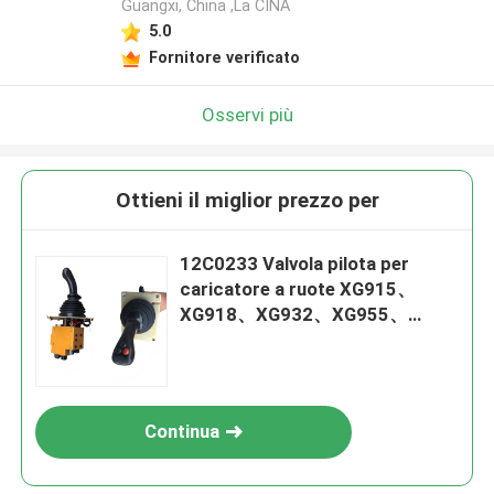
Guangxi, China ,La CINA
5.0
Fornitore verificato
Osservi più
Ottieni il miglior prezzo per
12C0233 Valvola pilota per
caricatore a ruote XG915、
XG918、XG932、XG955、
XG962、XG982 Ricambi
Continua