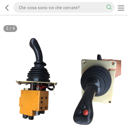
2
/
4