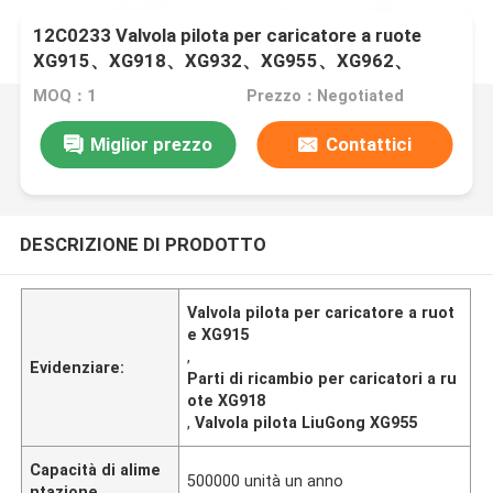
12C0233 Valvola pilota per caricatore a ruote
XG915、XG918、XG932、XG955、XG962、
XG982 Ricambi
MOQ：1
Prezzo：Negotiated
Miglior prezzo
Contattici
DESCRIZIONE DI PRODOTTO
Valvola pilota per caricatore a ruot
e XG915
,
Evidenziare:
Parti di ricambio per caricatori a ru
ote XG918
,
Valvola pilota LiuGong XG955
Capacità di alime
500000 unità un anno
ntazione