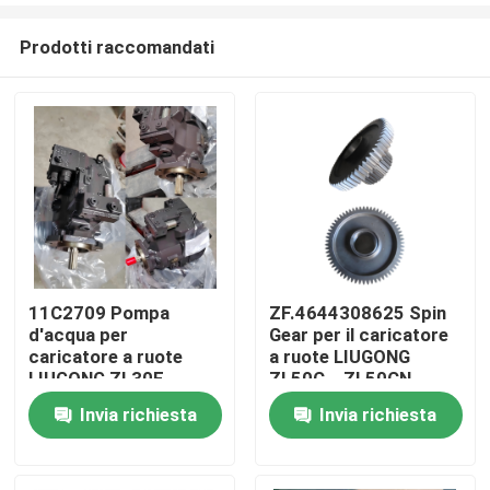
Prodotti raccomandati
11C2709 Pompa
ZF.4644308625 Spin
d'acqua per
Gear per il caricatore
Casa
caricatore a ruote
a ruote LIUGONG
LIUGONG ZL30E、
ZL50C、ZL50CN、
ZL30F、CLG835、
850H、855、855N、
Invia richiesta
Invia richiesta
Prodotti
CLG836 ZL40B
856、856H 862H、
Motore Yuchai
870H Trasmissione
YC6108G、YC6B125
4WG180、4WG200、
Video
6WG200