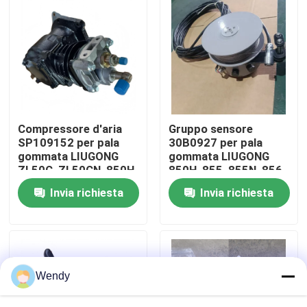
Circa noi
Giro della fabbrica
Controllo di qualità
Compressore d'aria
Gruppo sensore
SP109152 per pala
30B0927 per pala
gommata LIUGONG
gommata LIUGONG
Contattici
ZL50C, ZL50CN, 850H,
850H, 855, 855N, 856,
855, 855N, 856, 856H
856H, 862H, 870H
Invia richiesta
Invia richiesta
862H, 870H
ZL50C, ZL50CN
escavatore
Escavatore CLG915D,
Notizie
CLG920D、
CLG920D, CLG922D
CLG922D、
CLG925D、CLG933E、
Casi
CLG936D
Wendy
Blog