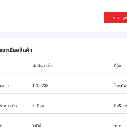
ราคาถูกท
ยละเอียดสินค้า
นักบินวาล์ว
ยี่ห้อ
อย่าง
12C0233
โทรศัพท
รับประกัน
3 เดือน
มีบริก
M
ใช้ได้
วัสดุ