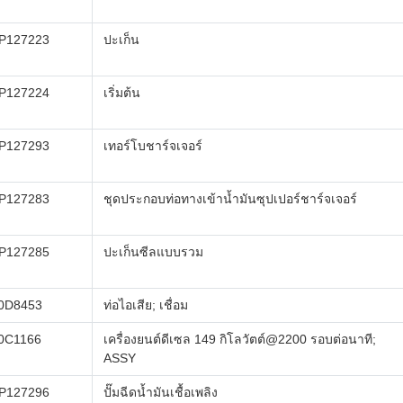
P127223
ปะเก็น
P127224
เริ่มต้น
P127293
เทอร์โบชาร์จเจอร์
P127283
ชุดประกอบท่อทางเข้าน้ำมันซุปเปอร์ชาร์จเจอร์
P127285
ปะเก็นซีลแบบรวม
0D8453
ท่อไอเสีย; เชื่อม
0C1166
เครื่องยนต์ดีเซล 149 กิโลวัตต์@2200 รอบต่อนาที;
ASSY
P127296
ปั๊มฉีดน้ำมันเชื้อเพลิง