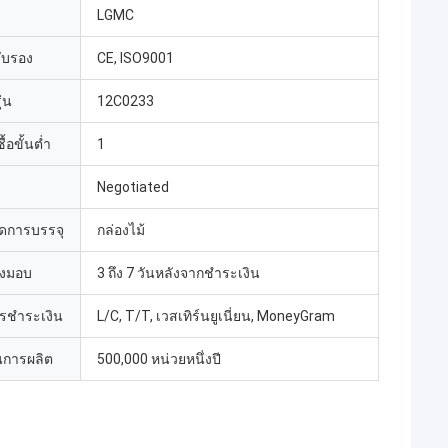
LGMC
รับรอง
CE, ISO9001
่น
12C0233
้อขั้นต่ำ
1
Negotiated
ดการบรรจุ
กล่องไม้
่งมอบ
3 ถึง 7 วันหลังจากชำระเงิน
ารชำระเงิน
L/C, T/T, เวสเทิร์นยูเนี่ยน, MoneyGram
การผลิต
500,000 หน่วยหนึ่งปี