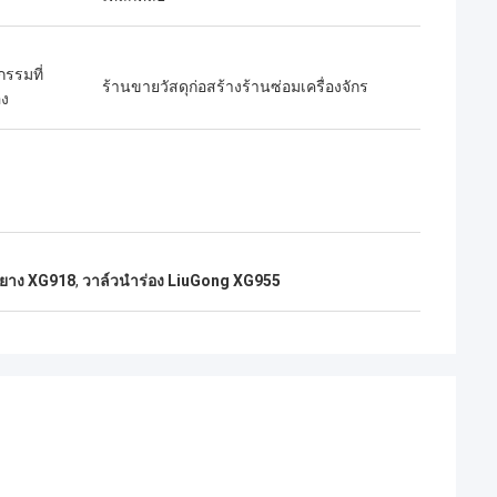
รรมที่
ร้านขายวัสดุก่อสร้างร้านซ่อมเครื่องจักร
อง
อยาง XG918
,
วาล์วนำร่อง LiuGong XG955