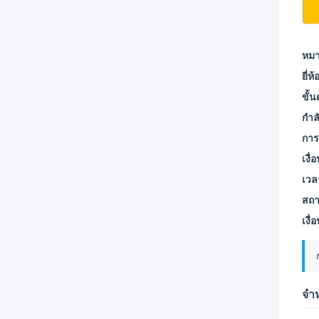
หมา
ยี่ห้
ขั้น
กำล
การ
เงื่
เวล
สถา
เงื
จำ