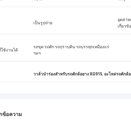
อุตสาหก
เป็นรูปถ่าย
เกี่ยวข้
รถขุด รถตัก รถปราบดิน รถบรรทุกเหมืองแร่
ที่ใช้งานได้
ฯลฯ
น
วาล์วนำร่องสำหรับรถตักล้อยาง XG915
,
อะไหล่รถตักล้
กข้อความ