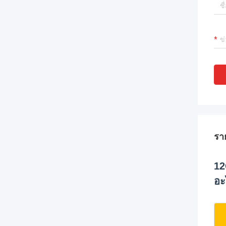
รา
12
อะ