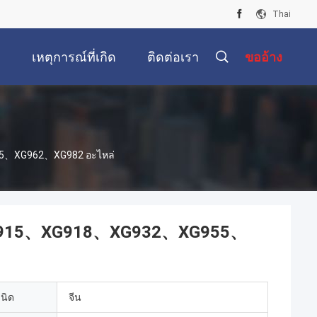
Thai
เหตุการณ์ที่เกิด
ติดต่อเรา
ขออ้าง
ขึ้น
55、XG962、XG982 อะไหล่
ง XG915、XG918、XG932、XG955、
เนิด
จีน