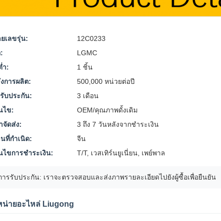
ยเลขรุ่น:
12C0233
อ:
LGMC
ต่ำ:
1 ชิ้น
ังการผลิต:
500,000 หน่วยต่อปี
รับประกัน:
3 เดือน
อนไข:
OEM/คุณภาพดั้งเดิม
าจัดส่ง:
3 ถึง 7 วันหลังจากชำระเงิน
นที่กำเนิด:
จีน
่อนไขการชำระเงิน:
T/T, เวสเทิร์นยูเนี่ยน, เพย์พาล
การรับประกัน: เราจะตรวจสอบและส่งภาพรายละเอียดไปยังผู้ซื้อเพื่อยืนยัน
หน่ายอะไหล่ Liugong