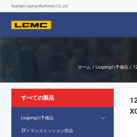
Guangxi Ligong Machinery Co.,Ltd
ホーム
/
Liugongの予備品
/
1
すべての製品
1
X
Liugongの予備品
ZFトランスミッション部品