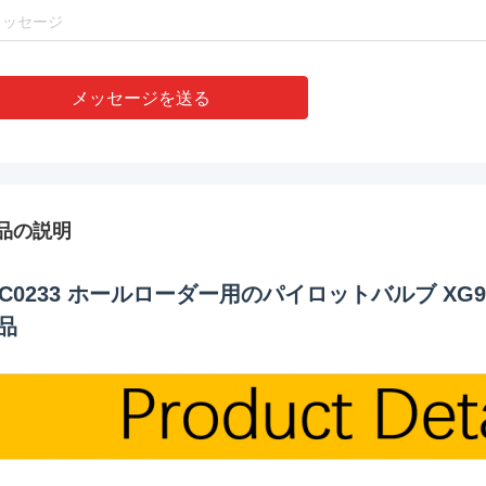
メッセージを送る
品の説明
2C0233 ホールローダー用のパイロットバルブ XG915,XG
品