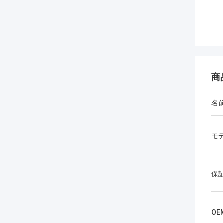
商
名
モ
保
OE