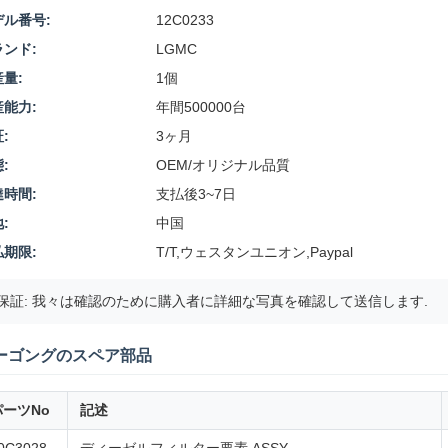
デル番号:
12C0233
ランド:
LGMC
量:
1個
産能力:
年間500000台
:
3ヶ月
:
OEM/オリジナル品質
達時間:
支払後3~7日
:
中国
払期限:
T/T,ウェスタンユニオン,Paypal
保証: 我々は確認のために購入者に詳細な写真を確認して送信します.
ーゴングのスペア部品
パーツNo
記述