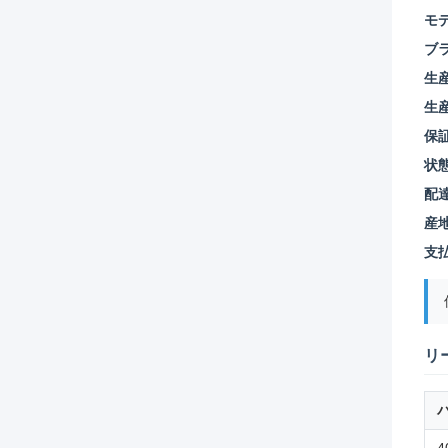
モ
ブ
生産
生
保証
状態
配
産地
支
リ