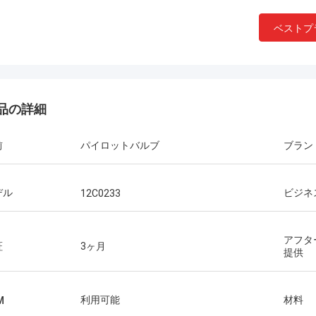
ベストプ
品の詳細
前
パイロットバルブ
ブラン
デル
ビジネ
12C0233
アフタ
証
3ヶ月
提供
利用可能
材料
M