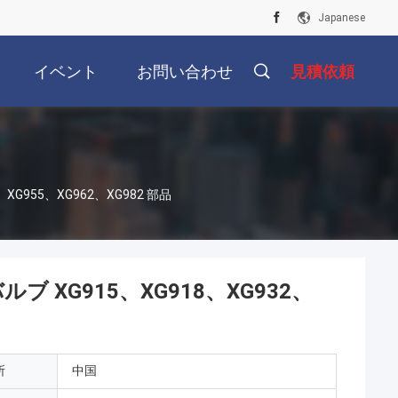
Japanese
イベント
お問い合わせ
見積依頼
G955、XG962、XG982 部品
 XG915、XG918、XG932、
所
中国