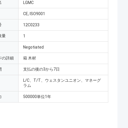
名
LGMC
CE, ISO9001
号
12C0233
数量
1
Negotiated
ジの詳細
箱 木材
間
支払の後の3から7日
L/C、T/T、ウェスタンユニオン、マネーグ
ラム
力
500000単位1年