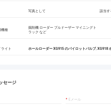
写真として
該当す
掘削機 ローダー ブルドーザー マイニングト
用機種
ラック など
イライト
ホールローダー XG915 のパイロットバルブ
,
XG91
ッセージ