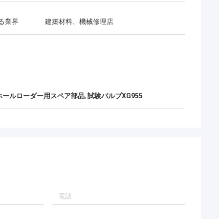
る業界
建築材料、機械修理店
8 ホールローダー用スペア部品
,
試験バルブXG955