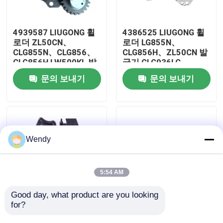
우리에 대하여
4939587 LIUGONG 휠
4386525 LIUGONG 휠
로더 ZL50CN、
로더 LG855N、
CLG855N、CLG856、
CLG856H、ZL50CN 발
공장 여행
CLG856H LW500KL 발
굴기 CLG936LC、
굴기 CLG922LC、
CLG939LC 엔진
문의 보내기
문의 보내기
CLG925LC를 위한 오일
6C836CT8.3、
품질 관리
펌프
ISC8.3、QSC83
연락주세요
Wendy
뉴스
5:54 AM
경우
Good day, what product are you looking 
for?
4076442 LIUGONG 휠
3976831 LIUGONG 휠
로더 CLG862 CLG870
로더 ZL50CN、
블로그