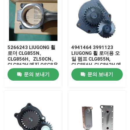
5266243 LIUGONG 휠
4941464 3991123
로더 CLG855N、
LIUGONG 휠 로더용 오
CLG856H、ZL50CN、
일 펌프 CLG855N,
CLG862H 엔진 QSC8용
CLG856H, CLG862H 엔
엔진 연결 막대3、
진 6CT8.3, 6C8.3,
문의 보내기
문의 보내기
ISL8.9、QSL9
ISC8.3, QSC8.3,
ISL8.9
집
제품
화면