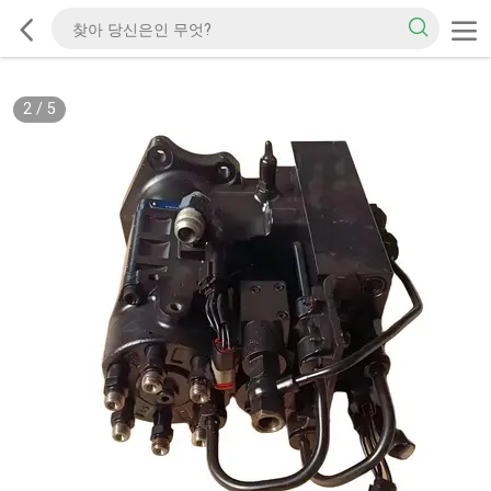
2
/
5