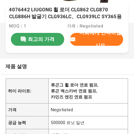
4076442 LIUGONG 휠 로더 CLG862 CLG870
CLG886H 발굴기 CLG936LC、CLG939LC SY365용
연료 펌프
MOQ：1
가격：Negotiated
저희에게 연락하십
최고의 가격
시오
제품 설명
류곤그 휠 로더 연료 펌프
,
하이 라이트:
류곤 엑스카버 연료 펌프
,
카민즈 엔진 연료 펌프
가격
Negotiated
공급 능력
500000 유닛 일년