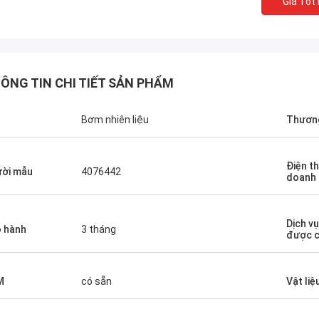
Giá Tốt
ÔNG TIN CHI TIẾT SẢN PHẨM
n
Bơm nhiên liệu
Thương
Điện th
ời mẫu
4076442
doanh
Dịch v
 hành
3 tháng
được c
M
có sẵn
Vật liệ