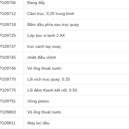
P109706
Đang đẩy
P109712
Câm trục; 0,25 trung bình
P109718
Bấm dầu phía sau trục quay
P109725
Lớp bọc xi lanh 2 AX
P109737
trục cánh tay xoay
P109745
nhiệt điều chỉnh
P109746
Vỏ ống thoát nước
P109770
Lối xích trục quay; 0.25
P109775
Lối đệm thanh kết nối; 0.50
P109791
Vòng piston
P109803
Vỏ ống thoát nước
P109811
Máy lọc dầu