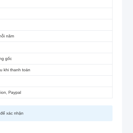
mỗi năm
ng gốc
u khi thanh toán
ion, Paypal
a để xác nhận