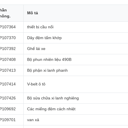
hần
Mô tả
hông.
P107364
thiết bị cầu nối
P107370
Dây đệm tấm khớp
P107392
Ghế lái xe
P107408
Bộ phun nhiên liệu 490B
P107413
Bộ phận xi lanh phanh
P107414
V-belt ô tô
P107426
Bộ sửa chữa xi lanh nghiêng
P109692
Các miếng đệm cách nhiệt
P109701
van xả