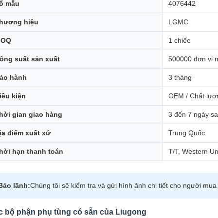
ố mẫu
4076442
hương hiệu
LGMC
MOQ
1 chiếc
ông suất sản xuất
500000 đơn vị 
ảo hành
3 tháng
iều kiện
OEM / Chất lượ
hời gian giao hàng
3 đến 7 ngày sa
ịa điểm xuất xứ
Trung Quốc
hời hạn thanh toán
T/T, Western Un
Bảo lãnh:
Chúng tôi sẽ kiểm tra và gửi hình ảnh chi tiết cho người mu
c bộ phận phụ tùng có sẵn của Liugong