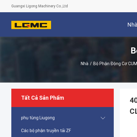
Guangxi Ligong Machinery Co.,Ltd
Nh
B
Nhà
/
Bộ Phận Động Cơ CU
Tất Cả Sản Phẩm
4
C
phụ tùng Liugong
Các bộ phận truyền tải ZF