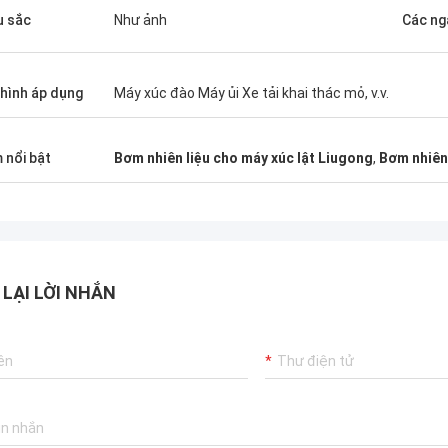
 sắc
Như ảnh
Các ng
hình áp dụng
Máy xúc đào Máy ủi Xe tải khai thác mỏ, v.v.
 nổi bật
Bơm nhiên liệu cho máy xúc lật Liugong
,
Bơm nhiên
 LẠI LỜI NHẮN