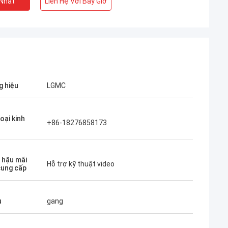
 Nhất
Liên Hệ Với Bây Giờ
 hiệu
LGMC
oại kinh
+86-18276858173
ụ hậu mãi
Hỗ trợ kỹ thuật video
ung cấp
u
gang