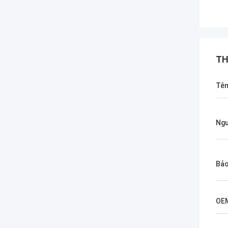
TH
Tê
Ngư
Bảo
OE