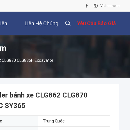
Vietnamese
iện
Liên Hệ Chúng
Yêu Cầu Báo Giá
ẩm
Tôi
2 CLG870 CLG886H Excavator
der bánh xe CLG862 CLG870
C SY365
c
Trung Quốc