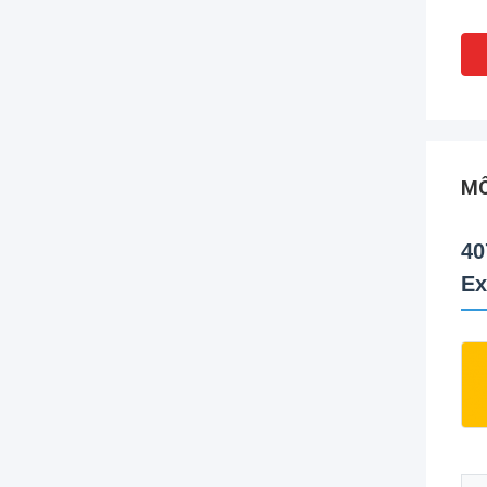
MÔ
40
Ex