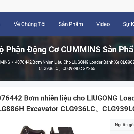
à
Về Chúng Tôi
Sản Phẩm
Video
Sự K
ộ Phận Động Cơ CUMMINS Sản Ph
MMINS
/
4076442 Bơm Nhiên Liệu Cho LIUGONG Loader Bánh Xe CLG86
CLG936LC、CLG939LC SY365
076442 Bơm nhiên liệu cho LIUGONG Loa
LG886H Excavator CLG936LC、CLG939L
Nguồn gố