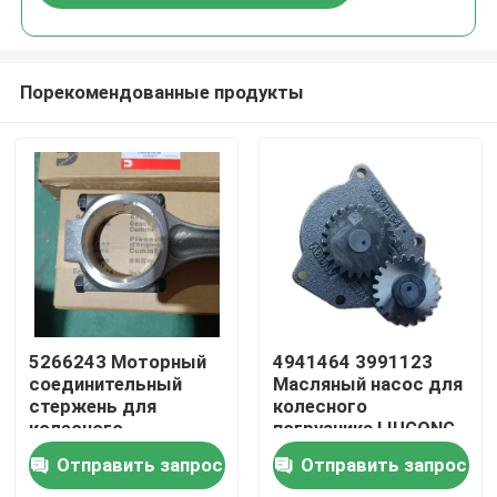
Порекомендованные продукты
Дом
5266243 Моторный
4941464 3991123
соединительный
Масляный насос для
стержень для
колесного
Продукты
колесного
погрузчика LIUGONG
погрузчика LIUGONG
CLG855N, CLG856H,
Отправить запрос
Отправить запрос
CLG855N、
CLG862H, двигатель
Видео
CLG856H、ZL50CN、
6CT8.3, 6C8.3,