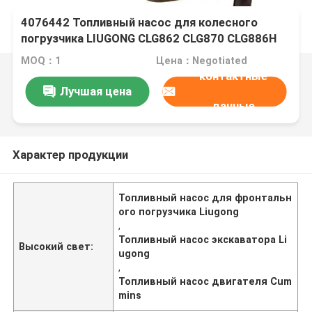
4076442 Топливный насос для колесного
погрузчика LIUGONG CLG862 CLG870 CLG886H
Экскаватор CLG936LC, CLG939LC SY365
MOQ：1
Цена：Negotiated
контактные
Лучшая цена
данные
Характер продукции
Топливный насос для фронтальн
ого погрузчика Liugong
,
Топливный насос экскаватора Li
Высокий свет:
ugong
,
Топливный насос двигателя Cum
mins