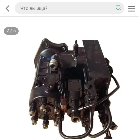
2
/
5