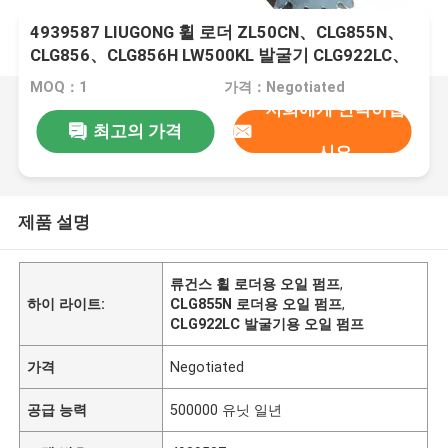
4939587 LIUGONG 휠 로더 ZL50CN、CLG855N、
CLG856、CLG856H LW500KL 발굴기 CLG922LC、
CLG925LC를 위한 오일 펌프
MOQ：1
가격：Negotiated
저희에게 연락하십
최고의 가격
시오
제품 설명
류건스 휠 로더용 오일 펌프
,
하이 라이트:
CLG855N 로더용 오일 펌프
,
CLG922LC 발굴기용 오일 펌프
가격
Negotiated
공급 능력
500000 유닛 일년