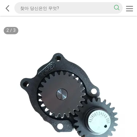
2
/
3