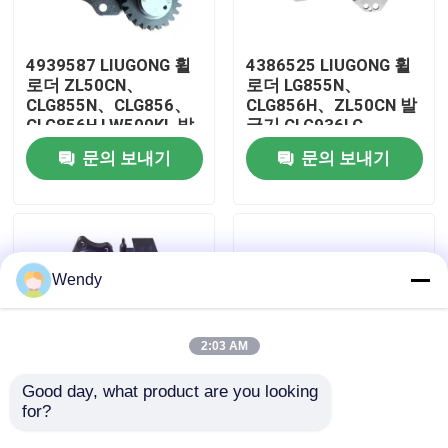
우리에 대하여
4939587 LIUGONG 휠
4386525 LIUGONG 휠
로더 ZL50CN、
로더 LG855N、
CLG855N、CLG856、
CLG856H、ZL50CN 발
공장 여행
CLG856H LW500KL 발
굴기 CLG936LC、
굴기 CLG922LC、
CLG939LC 엔진
문의 보내기
문의 보내기
CLG925LC를 위한 오일
6C836CT8.3、
품질 관리
펌프
ISC8.3、QSC83
연락주세요
Wendy
뉴스
2:03 AM
경우
Good day, what product are you looking 
for?
4076442 LIUGONG 휠
3976831 LIUGONG 휠
로더 CLG862 CLG870
로더 ZL50CN、
블로그