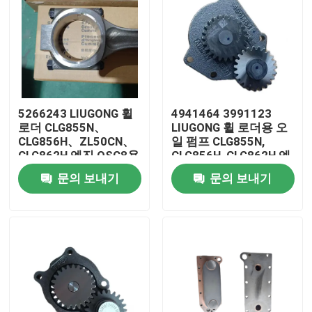
5266243 LIUGONG 휠
4941464 3991123
로더 CLG855N、
LIUGONG 휠 로더용 오
CLG856H、ZL50CN、
일 펌프 CLG855N,
CLG862H 엔진 QSC8용
CLG856H, CLG862H 엔
엔진 연결 막대3、
진 6CT8.3, 6C8.3,
문의 보내기
문의 보내기
ISL8.9、QSL9
ISC8.3, QSC8.3,
ISL8.9
집
제품
화면