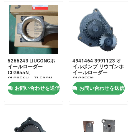
5266243 LIUGONGホ
4941464 3991123 オ
イールローダー
イルポンプ リウゴンホ
CLG855N、
イールローダー
CLG856H、ZL50CN、
CLG855N、
CLG862H エンジン
CLG856H、CLG862H
お問い合わせを送信
お問い合わせを送信
QSC8のためのエンジ
エンジン6CT83│
家
ン接続棒3│ISL89、
6C83│ISC83│QSC83│ISL
QSL9
プロダクト
ビデオ