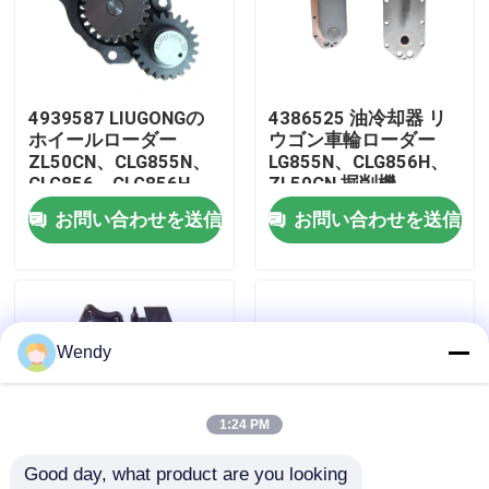
私達について
4939587 LIUGONGの
4386525 油冷却器 リ
工場旅行
ホイールローダー
ウゴン車輪ローダー
ZL50CN、CLG855N、
LG855N、CLG856H、
CLG856、CLG856H
ZL50CN 掘削機
品質管理
LW500KL掘削機
CLG936LC、CLG939LC
お問い合わせを送信
お問い合わせを送信
CLG922LC、CLG925LC
エンジン6C836CT8 に
のためのオイルポンプ
ついて
私達に連絡しなさい
3│ISC83│QSC83
ニュース
Wendy
場合
1:24 PM
Good day, what product are you looking 
ブログ