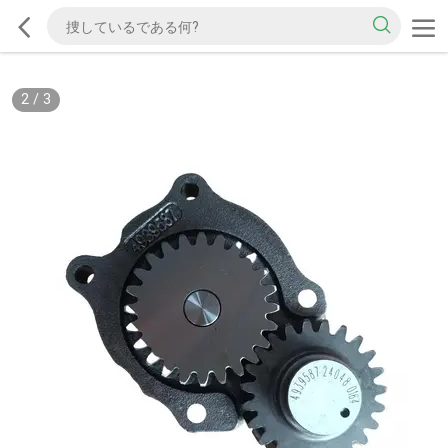
2
/
3