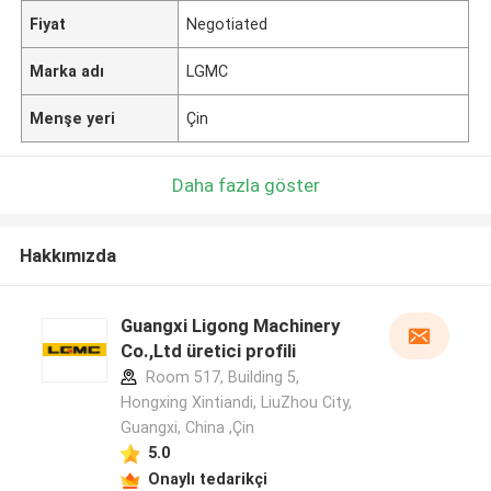
Fiyat
Negotiated
Marka adı
LGMC
Menşe yeri
Çin
Daha fazla göster
Hakkımızda
Guangxi Ligong Machinery
Co.,Ltd üretici profili
Room 517, Building 5,
Hongxing Xintiandi, LiuZhou City,
Guangxi, China ,Çin
5.0
Onaylı tedarikçi