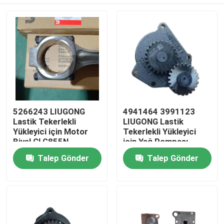
5266243 LIUGONG
4941464 3991123
Lastik Tekerlekli
LIUGONG Lastik
Yükleyici için Motor
Tekerlekli Yükleyici
Biyel CLG855N、
için Yağ Pompası
CLG856H、ZL50CN、
CLG855N、
Ev
Talep Gönder
Talep Gönder
CLG862H Motor
CLG856H、CLG862H
QSC8.3、ISL8.9、
Motor 6CT8.3、
QSL9
6C8.3、ISC8.3、
Ürünler
QSC8.3、ISL8.9
videolar