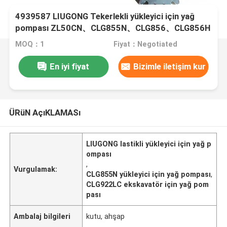
4939587 LIUGONG Tekerlekli yükleyici için yağ
pompası ZL50CN、CLG855N、CLG856、CLG856H
LW500KL Ekskavatör CLG922LC、CLG925LC
MOQ：1
Fiyat：Negotiated
En iyi fiyat
Bizimle iletişim kur
ÜRüN AçıKLAMASı
LIUGONG lastikli yükleyici için yağ p
ompası
,
Vurgulamak:
CLG855N yükleyici için yağ pompası
,
CLG922LC ekskavatör için yağ pom
pası
Ambalaj bilgileri
kutu, ahşap