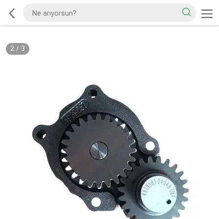
2
/
3