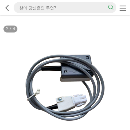
2
/
4