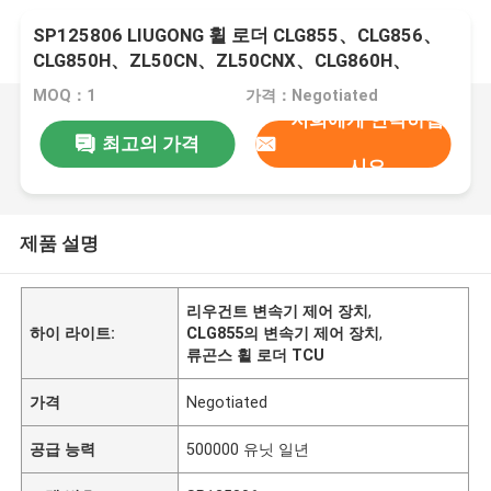
SP125806 LIUGONG 휠 로더 CLG855、CLG856、
CLG850H、ZL50CN、ZL50CNX、CLG860H、
CLG862H、CLG862N、CLG870H、CLG888、
MOQ：1
가격：Negotiated
CLG890H용 변속기 제어 장치
저희에게 연락하십
최고의 가격
시오
제품 설명
리우건트 변속기 제어 장치
,
하이 라이트:
CLG855의 변속기 제어 장치
,
류곤스 휠 로더 TCU
가격
Negotiated
공급 능력
500000 유닛 일년