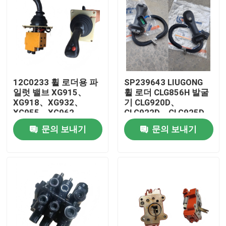
12C0233 휠 로더용 파
SP239643 LIUGONG
일럿 밸브 XG915、
휠 로더 CLG856H 발굴
XG918、XG932、
기 CLG920D、
XG955、XG962、
CLG922D、CLG925D
XG982 예비 부품
CLG933E、CLG936D、
문의 보내기
문의 보내기
CLG939E
집
제품
화면