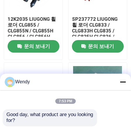
우리에 대하여
12K2035 LIUGONG 휠
SP237772 LIUGONG
로더 CLG855 /
휠 로더 CLG833 /
CLG855N / CLG855H
CLG833H CLG835 /
공장 여행
CLG856 / CLG856H
CLG835H CLG836 /
CLG50CN / CLG50C를
CLG836H ZL30E /
문의 보내기
문의 보내기
위한 다중 방향 밸브
ZL30F에 대한 제어 밸
품질 관리
브 조립
연락주세요
Wendy
뉴스
7:53 PM
경우
Good day, what product are you looking 
for?
SP161058 류건 휠 로
41A0876 LIUGONG 휠
더 CLG855 / CLG855N
로더 CLG835 /
블로그