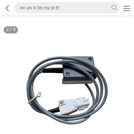
2
/
4