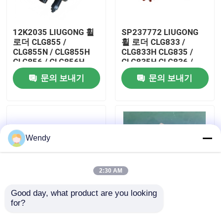
우리에 대하여
12K2035 LIUGONG 휠
SP237772 LIUGONG
로더 CLG855 /
휠 로더 CLG833 /
CLG855N / CLG855H
CLG833H CLG835 /
공장 여행
CLG856 / CLG856H
CLG835H CLG836 /
CLG50CN / CLG50C를
CLG836H ZL30E /
문의 보내기
문의 보내기
위한 다중 방향 밸브
ZL30F에 대한 제어 밸
품질 관리
브 조립
연락주세요
Wendy
뉴스
2:30 AM
경우
Good day, what product are you looking 
for?
SP161058 류건 휠 로
41A0876 LIUGONG 휠
더 CLG855 / CLG855N
로더 CLG835 /
블로그