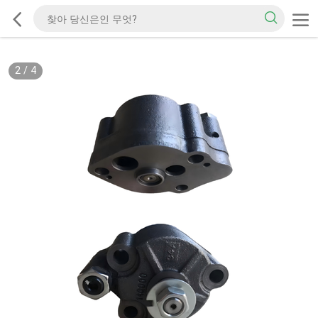
2
/
4