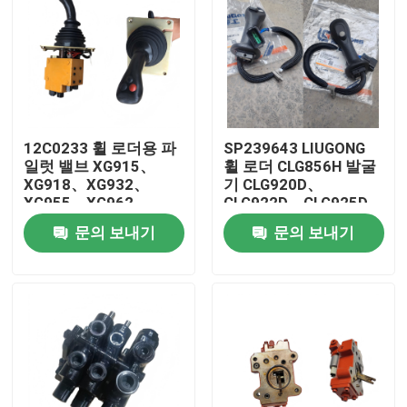
12C0233 휠 로더용 파
SP239643 LIUGONG
일럿 밸브 XG915、
휠 로더 CLG856H 발굴
XG918、XG932、
기 CLG920D、
XG955、XG962、
CLG922D、CLG925D
XG982 예비 부품
CLG933E、CLG936D、
문의 보내기
문의 보내기
CLG939E
집
제품
화면