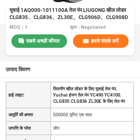
यूचाई 1AQ000-1011100A तेल पंप LIUGONG व्हील लोडर
CLG835、CLG836、ZL30E、CLG906D、CLG908D
के लिए यूचाई इंजन YC490、YC4100、YC4102、
MOQ：1
मूल्य：Negotiated
YC4105
सबसे अच्छी कीमत
हमसे संपर्क करें
उत्पाद विवरण
लिउगोंग व्हील लोडर के लिए यूचाई तेल पंप
,
हाई लाइट:
Yuchai इंजन तेल पंप YC490 YC4100
,
CLG835 CLG836 ZL30E के लिए तेल पंप
आपूर्ति की क्षमता
500000 यूनिट एक साल
उत्पत्ति के प्लेस
चीन