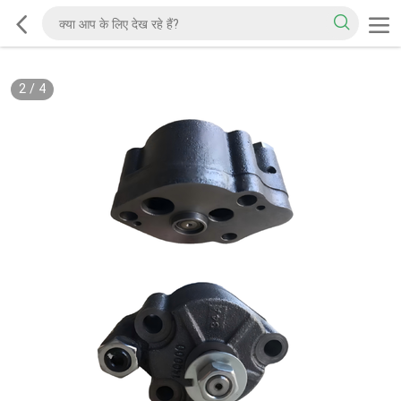
2
/
4