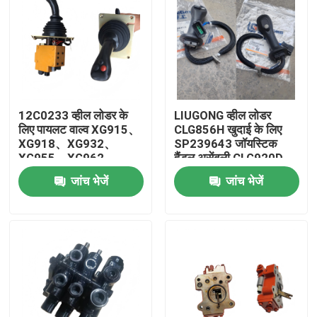
12C0233 व्हील लोडर के
LIUGONG व्हील लोडर
लिए पायलट वाल्व XG915、
CLG856H खुदाई के लिए
XG918、XG932、
SP239643 जॉयस्टिक
XG955、XG962、
हैंडल असेंबली CLG920D,
XG982 स्पेयर पार्ट्स
CLG922D, CLG925D
जांच भेजें
जांच भेजें
CLG933E, CLG936D,
CLG939E
घर
उत्पादों
वीडियो