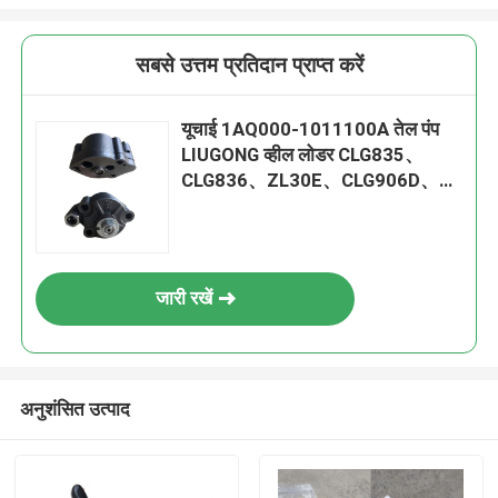
सबसे उत्तम प्रतिदान प्राप्त करें
यूचाई 1AQ000-1011100A तेल पंप
LIUGONG व्हील लोडर CLG835、
CLG836、ZL30E、CLG906D、
CLG908D के लिए यूचाई इंजन
YC490、YC4100、YC4102、
YC4105
जारी रखें
अनुशंसित उत्पाद