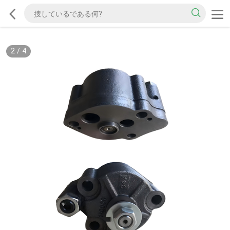
2
/
4