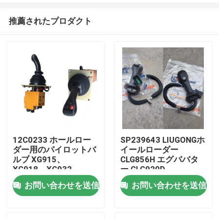
推薦されたプロダクト
12C0233 ホールロー
SP239643 LIUGONGホ
ダー用のパイロットバ
イールローダー
家
ルブ XG915、
CLG856H エグババタ
XG918、XG932、
ー CLG920D、
XG955、XG962、
CLG922D、CLG925D
お問い合わせを送信
お問い合わせを送信
プロダクト
XG982 部品
CLG933E、CLG936D、
CLG939Eのためのジョ
イスティックハンドル
ビデオ
組