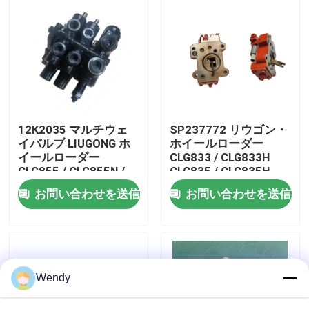
私達について
工場旅行
品質管理
12K2035 マルチウェ
SP237772 リウゴン・
イバルブ LIUGONG ホ
ホイールローダー
イールローダー
CLG833 / CLG833H
私達に連絡しなさい
CLG855 / CLG855N /
CLG835 / CLG835H
CLG855H CLG856 /
CLG836 / CLG836H
お問い合わせを送信
お問い合わせを送信
CLG856H CLG50CN /
ZL30E / ZL30Fのため
CLG50C
の制御バルブ組
ニュース
場合
Wendy
ブログ