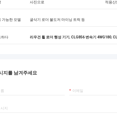
상
사진으로
적용산
 가능한 모델
굴삭기 로더 불도저 마이닝 트럭 등
조하다
리우건 휠 로더 행성 기기
,
CLG856 변속기 4WG180
,
C
시지를 남겨주세요