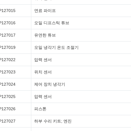
P127015
연료 파이프
P127016
오일 디프스틱 튜브
P127017
유연한 튜브
P127019
오일 냉각기 온도 조절기
P127022
압력 센서
P127023
위치 센서
P127024
제어 장치 냉각기
P127025
압력 센서
P127026
피스톤
P127027
하부 수리 키트; 엔진