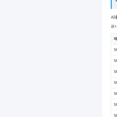
사
광시
제
S
S
S
S
S
S
S