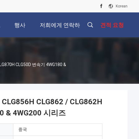
Korean
오
행사
저희에게 연락하
견적 요청
십시오
/ CLG870H CLG50D 변속기 4WG180 &
 CLG856H CLG862 / CLG862H
80 & 4WG200 시리즈
중국