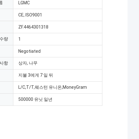
름
LGMC
CE, ISO9001
ZF.4464301318
 수량
1
Negotiated
 사항
상자, 나무
지불 3에게 7 일 뒤
L/C,T/T,웨스턴 유니온,MoneyGram
500000 유닛 일년