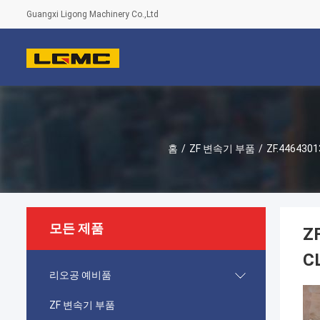
Guangxi Ligong Machinery Co.,Ltd
홈
/
ZF 변속기 부품
/
ZF.446430
모든 제품
Z
C
리오공 예비품
ZF 변속기 부품