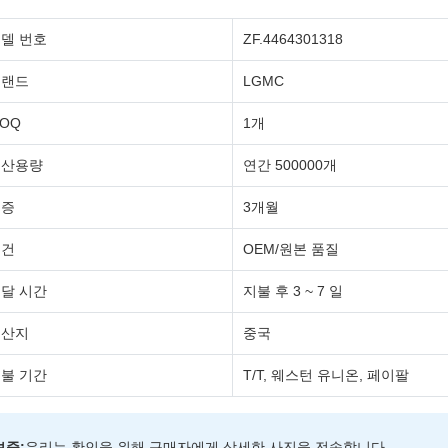
델 번호
ZF.4464301318
브랜드
LGMC
OQ
1개
생산용량
연간 500000개
보증
3개월
조건
OEM/원본 품질
달 시간
지불 후 3 ~ 7 일
원산지
중국
불 기간
T/T, 웨스턴 유니온, 페이팔
보증:
우리는 확인을 위해 구매자에게 상세한 사진을 전송합니다.