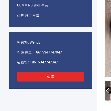
CUMMINS 엔진 부품
다른 밴드 부품
담당자 :
Wendy
전화 번호 :
+8615347747047
왓츠앱 :
+8615347747047
접촉