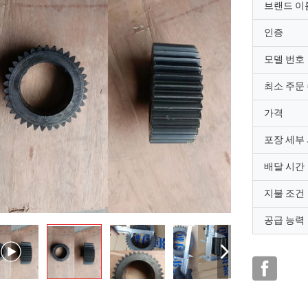
브랜드 이
인증
모델 번호
최소 주문
가격
포장 세부
배달 시간
지불 조건
공급 능력