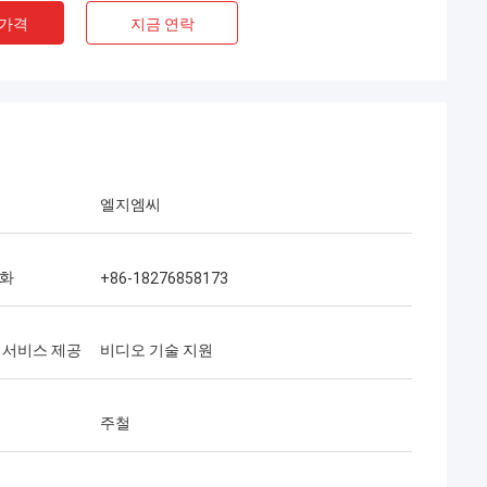
 가격
지금 연락
엘지엠씨
전화
+86-18276858173
 서비스 제공
비디오 기술 지원
주철