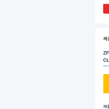
제
ZF
C
제