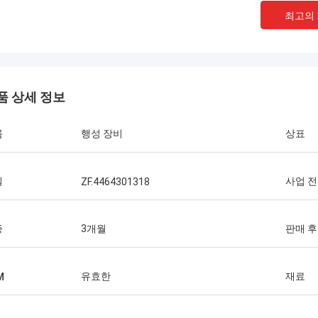
최고의
품 상세 정보
름
행성 장비
상표
델
사업 
ZF.4464301318
증
3개월
판매 후
유효한
재료
M