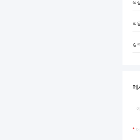
색
적용
강
메