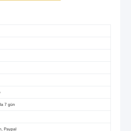
e
la 7 gün
n, Paypal