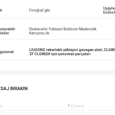
Uygulan
k
Fotoğraf gibi
Endüst
ulanabilir
Ekskavatör Yükleyici Buldozer Madencilik
eller
Kamyonu vb.
LIUGONG tekerlekli yükleyici gezegen aleti
,
CLG85
gulamak
ZF CLG862H için şanzıman parçaları
SAJ BIRAKIN