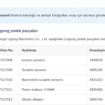
aranti:
Kontrol edeceğiz ve detaylı fotoğrafları onay için alıcılara gönd
gong yedek parçaları
ngxi Ligong Machinery Co., Ltd. aşağıdaki Liugong yedek parçaları teda
ölüm No.
Açıklama
Karşılaşt
P127008
konum sensörü
3408529
P127009
Sıcaklık sensörü
3085185
P127010
Barometrik sıcaklık sensörü
4921322
P127011
Piston halkası; 0.5MM
4955480
P127012
Silindir dikişleri
3965764