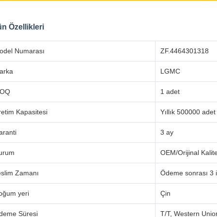
n Özellikleri
odel Numarası
ZF.4464301318
arka
LGMC
OQ
1 adet
retim Kapasitesi
Yıllık 500000 adet
aranti
3 ay
urum
OEM/Orijinal Kalit
eslim Zamanı
Ödeme sonrası 3 i
oğum yeri
Çin
deme Süresi
T/T, Western Unio