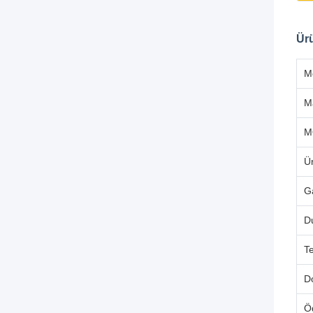
Ürü
M
M
M
Ü
G
D
T
D
Ö