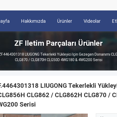
Sayfa
Hakkımızda
Ürünler
Videolar
Et
ZF Iletim Parçaları Ürünler
ZF.4464301318 LIUGONG Tekerlekli Yükleyici Için Gezegen Donanımı C
CLG870 / CLG870H CLG50D 4WG180 & 4WG200 Serisi
.4464301318 LIUGONG Tekerlekli Yükley
 CLG856H CLG862 / CLG862H CLG870 /
WG200 Serisi