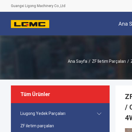
Guangxi Ligong Machinery Co.,Ltd
Ana 
Ana Sayfa
/
ZF Iletim Parçaları
/
Tüm Ürünler
ZF
/
Liugong Yedek Parçaları
4
ZF iletim parçaları