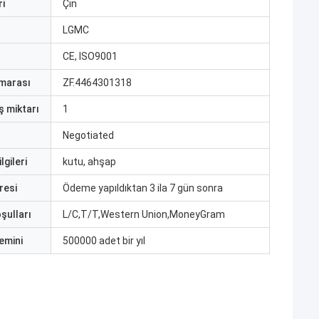
i
Çin
ı
LGMC
CE, ISO9001
marası
ZF.4464301318
ş miktarı
1
Negotiated
lgileri
kutu, ahşap
resi
Ödeme yapıldıktan 3 ila 7 gün sonra
şulları
L/C,T/T,Western Union,MoneyGram
emini
500000 adet bir yıl