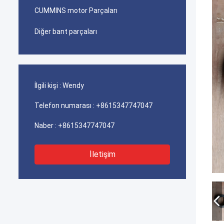
CUMMINS motor Parçaları
Diğer bant parçaları
İlgili kişi :
Wendy
Telefon numarası :
+8615347747047
Naber :
+8615347747047
İletişim