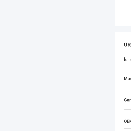
ÜR
İsi
Mod
Gar
OE