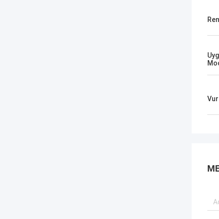
Ren
Uyg
Mod
Vur
ME