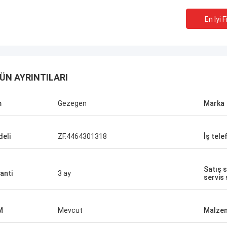
En Iyi F
ÜN AYRINTILARI
m
Gezegen
Marka
eli
ZF.4464301318
İş tele
Satış 
anti
3 ay
servis
M
Mevcut
Malze