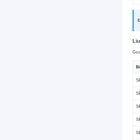
G
Liu
Gua
B
S
S
S
S
S