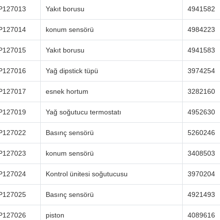
P127013
Yakıt borusu
4941582
P127014
konum sensörü
4984223
P127015
Yakıt borusu
4941583
P127016
Yağ dipstick tüpü
3974254
P127017
esnek hortum
3282160
P127019
Yağ soğutucu termostatı
4952630
P127022
Basınç sensörü
5260246
P127023
konum sensörü
3408503
P127024
Kontrol ünitesi soğutucusu
3970204
P127025
Basınç sensörü
4921493
P127026
piston
4089616