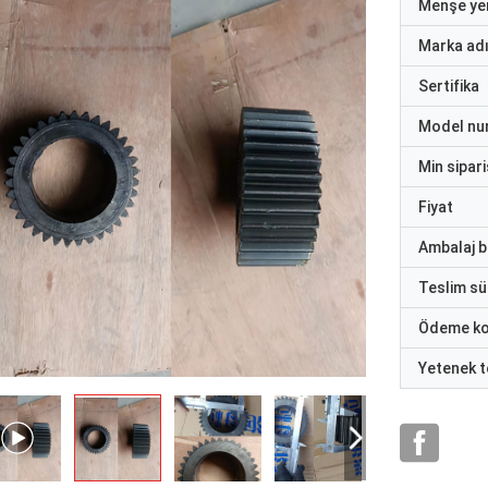
Menşe yer
Marka ad
Sertifika
Model nu
Min sipari
Fiyat
Ambalaj bi
Teslim sü
Ödeme ko
Yetenek t