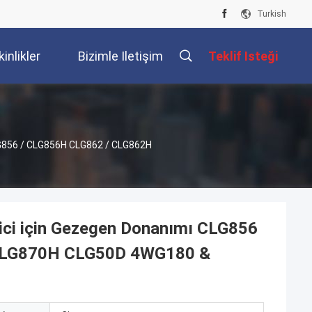
Turkish
kinlikler
Bizimle Iletişim
Teklif Isteği
Kur
LG856 / CLG856H CLG862 / CLG862H
ici için Gezegen Donanımı CLG856
 CLG870H CLG50D 4WG180 &