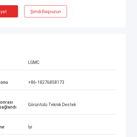
iyat
Şimdi Başvurun
LGMC
fonu
+86-18276858173
sonrası
Görüntülü Teknik Destek
 sağlandı
me
İyi