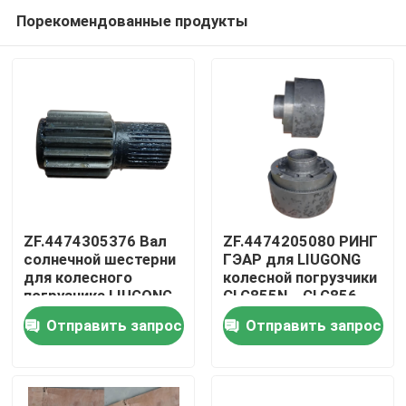
Порекомендованные продукты
ZF.4474305376 Вал
ZF.4474205080 РИНГ
солнечной шестерни
ГЭАР для LIUGONG
для колесного
колесной погрузчики
Дом
погрузчика LIUGONG
CLG855N、CLG856、
ZL50C, ZL50CN, 850H,
CLG856H、CLG835、
Отправить запрос
Отправить запрос
855, 855N, 856, 856H
CLG842 Трансмиссия
Продукты
LW500F, LW500K
4WG180/4WG200
LG953, LG956 LG855B,
LG855N
Видео