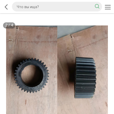
2
/
4