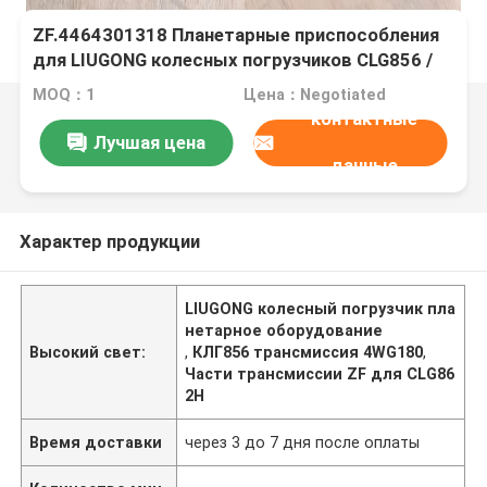
ZF.4464301318 Планетарные приспособления
для LIUGONG колесных погрузчиков CLG856 /
CLG856H CLG862 / CLG862H CLG870 / CLG870H
MOQ：1
Цена：Negotiated
CLG50D Трансмиссия 4WG180 & 4WG200 серии
контактные
Лучшая цена
данные
Характер продукции
LIUGONG колесный погрузчик пла
нетарное оборудование
Высокий свет:
,
КЛГ856 трансмиссия 4WG180
,
Части трансмиссии ZF для CLG86
2H
Время доставки
через 3 до 7 дня после оплаты