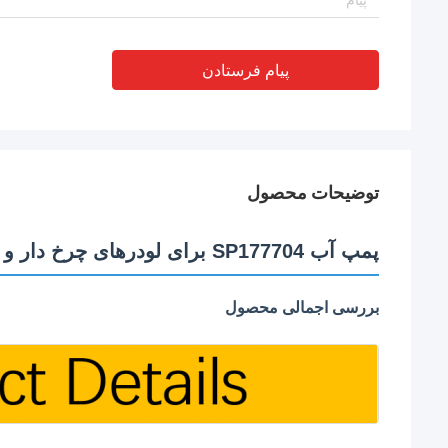
پیام فرستادن
توضیحات محصول
پمپ آب SP177704 برای لودرهای چرخ دار و تجهیزات ساختمانی LIUGONG
بررسی اجمالی محصول