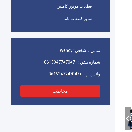
قطعات موتور کامینز
سایر قطعات باند
تماس با شخص :
Wendy
شماره تلفن :
+8615347747047
واتس اپ :
+8615347747047
مخاطب