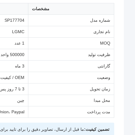
مشخصات
شماره مدل
SP177704
نام تجاری
LGMC
MOQ
1 عدد
ظرفیت تولید
500000 واحد در سال
گارانتی
3 ماه
وضعیت
OEM / کیفیت اصلی
زمان تحویل
3 تا 7 روز پس از پرداخت
محل مبدا
چین
مدت پرداخت
nion، Paypal
تضمین کیفیت:
ما قبل از ارسال، تصاویر دقیق را برای تایید برا