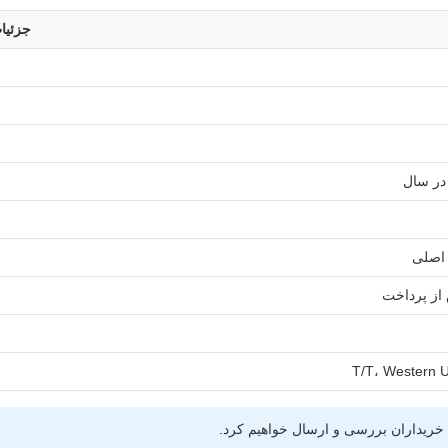
جزئیا
T/T، Western U
ی خریداران بررسی و ارسال خواهیم کرد.