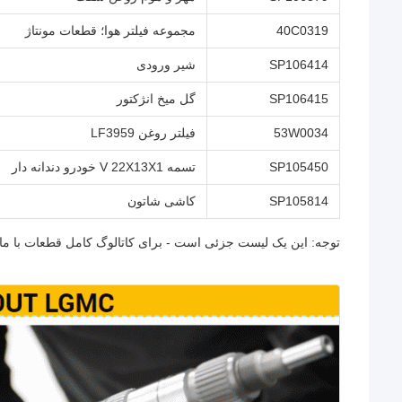
40C0319
مجموعه فیلتر هوا؛ قطعات مونتاژ
SP106414
شیر ورودی
SP106415
گل میخ انژکتور
53W0034
فیلتر روغن LF3959
SP105450
تسمه V 22X13X1 خودرو دندانه دار
SP105814
کاشی شاتون
توجه: این یک لیست جزئی است - برای کاتالوگ کامل قطعات با ما 