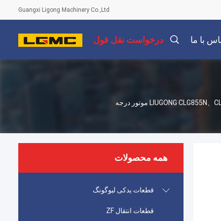
Guangxi Ligong Machinery Co.,Ltd
اس با ما
درخواست نقل قول
SP177704 پمپ آب برای بارگذاری چرخ LIUGONG CLG855N、CLG856、CLG856H、CLG850H、CLG853H موتور درجه
همه محصولات
قطعات یدکی لیوگونگ
قطعات انتقال ZF