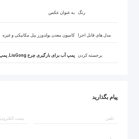
رنگ
به عنوان عکس
مدل های قابل اجرا
کامیون معدن بولدوزر بیل مکانیکی و غیره
برجسته کردن
پمپ آب برای بارگیری چرخ LiuGong
,
پمپ آب 855N
پیام بگذارید