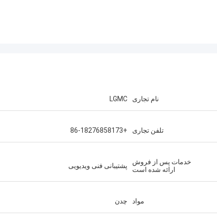
نام تجاری
LGMC
تلفن تجاری
+86-18276858173
خدمات پس از فروش
پشتیبانی فنی ویدیویی
ارائه شده است
مواد
چدن