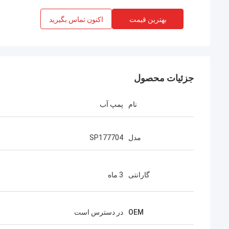
بهترین قیمت
اکنون تماس بگیرید
جزئیات محصول
نام
پمپ آب
مدل
SP177704
گارانتی
3 ماه
OEM
در دسترس است