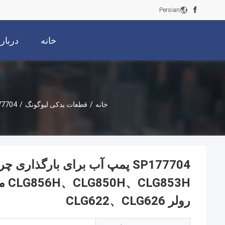
Persian
خانه
دربار
خانه
/
قطعات یدکی لیوگونگ
/
رولر CLG622、CLG626