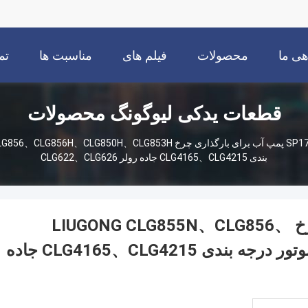
هی ما
محصولات
فیلم های
مناسبت ها
تم
قطعات یدکی لیوگونگ محصولات
بندی CLG4165、CLG4215 جاده رولر CLG622、CLG626
SP177704 پمپ آب برای بارگذاری چرخ LIUGONG CLG855N、CLG856、
CLG856H、CLG850H、CLG853H موتور درجه بندی CLG4165、CLG4215 جاده