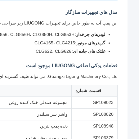
مدل های تجهیزات سازگار
این پمپ آب به طور خاص برای تجهیزات LIUGONG زیر طراحی شده است:
لودرهای چرخدار:
856، CLG856H، CLG850H، CLG853H
گریدرهای موتور:
CLG4165، CLG4215
غلتک های جاده ای:
CLG622، CLG626
قطعات یدکی اضافی LIUGONG موجود است
Guangxi Ligong Machinery Co., Ltd. می تواند طیف گسترده ای از قطعات یدکی LIUGONG از جمله:
قسمت شماره
SP109023
مجموعه صندلی خنک کننده روغن
SP108820
واشر سر سیلندر
SP108948
دنده پمپ بنزین
SP106379
مهر و موم روغن شفت