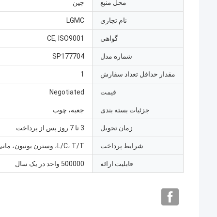
محل منبع
چین
نام تجاری
LGMC
گواهی
CE, ISO9001
شماره مدل
SP177704
مقدار حداقل تعداد سفارش
1
قیمت
Negotiated
جزئیات بسته بندی
جعبه، چوب
زمان تحویل
3 تا 7 روز پس از پرداخت
شرایط پرداخت
L/C، T/T، وسترن یونیون، مانی گرام
قابلیت ارائه
500000 واحد در یک سال