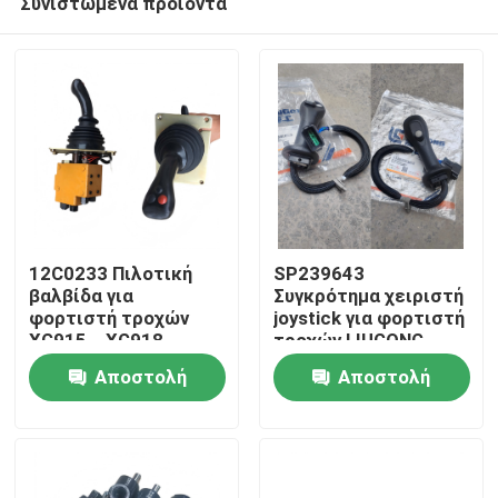
Συνιστώμενα προϊόντα
12C0233 Πιλοτική
SP239643
βαλβίδα για
Συγκρότημα χειριστή
φορτιστή τροχών
joystick για φορτιστή
XG915、XG918、
τροχών LIUGONG
Σπίτι
XG932、XG955、
CLG856H Excavator
Αποστολή
Αποστολή
XG962、XG982
CLG920D、
Αντικειμή
CLG922D、CLG925D
Προϊόντα
ερώτησης
ερώτησης
CLG933E、CLG936D、
CLG939E
Βίντεο