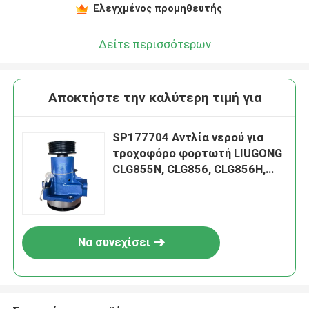
Ελεγχμένος προμηθευτής
Δείτε περισσότερων
Αποκτήστε την καλύτερη τιμή για
SP177704 Αντλία νερού για
τροχοφόρο φορτωτή LIUGONG
CLG855N, CLG856, CLG856H,
CLG850H, CLG853H Motor
Grader CLG4165, CLG4215
Roadroller CLG622, CLG622,
CLG622, CLG853H
Να συνεχίσει