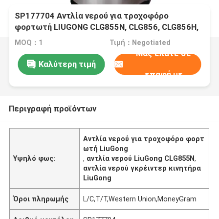
SP177704 Αντλία νερού για τροχοφόρο
φορτωτή LIUGONG CLG855N, CLG856, CLG856H,
CLG850H, CLG853H Motor Grader CLG4165,
MOQ：1
Τιμή：Negotiated
CLG4215 Roadroller CLG622, CLG622, CLG622,
Μας ελάτε σε
CLG853H
Καλύτερη τιμή
επαφή με
Περιγραφή προϊόντων
Αντλία νερού για τροχοφόρο φορτ
ωτή LiuGong
Υψηλό φως:
,
αντλία νερού LiuGong CLG855N
,
αντλία νερού γκρέιντερ κινητήρα
LiuGong
Όροι πληρωμής
L/C,T/T,Western Union,MoneyGram