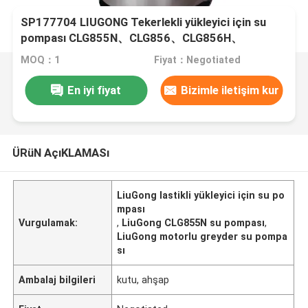
SP177704 LIUGONG Tekerlekli yükleyici için su
pompası CLG855N、CLG856、CLG856H、
CLG850H、CLG853H Motor sınıflandırıcı
MOQ：1
Fiyat：Negotiated
CLG4165、CLG4215 Roadroller CLG622、CLG626
En iyi fiyat
Bizimle iletişim kur
ÜRüN AçıKLAMASı
LiuGong lastikli yükleyici için su po
mpası
Vurgulamak:
,
LiuGong CLG855N su pompası
,
LiuGong motorlu greyder su pompa
sı
Ambalaj bilgileri
kutu, ahşap