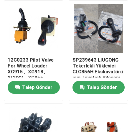
12C0233 Pilot Valve
SP239643 LIUGONG
For Wheel Loader
Tekerlekli Yükleyici
XG915、XG918、
CLG856H Ekskavatörü
XG932、XG955、
için Joystick Bileşeni
XG962、XG982 spare
CLG920D、
Talep Gönder
Talep Gönder
parts
CLG922D、CLG925D
Ev
CLG933E、CLG936D、
CLG939E
Ürünler
videolar