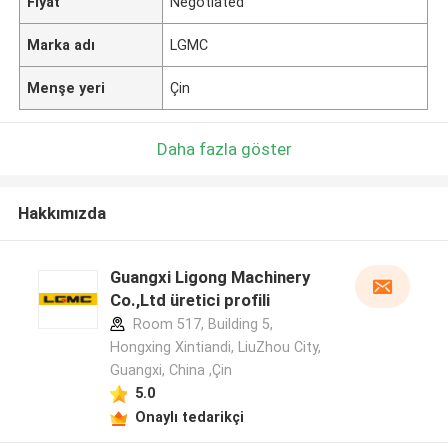
Fiyat
Negotiated
Marka adı
LGMC
Menşe yeri
Çin
Daha fazla göster
Hakkımızda
Guangxi Ligong Machinery
Co.,Ltd üretici profili
Room 517, Building 5,
Hongxing Xintiandi, LiuZhou City,
Guangxi, China ,Çin
5.0
Onaylı tedarikçi