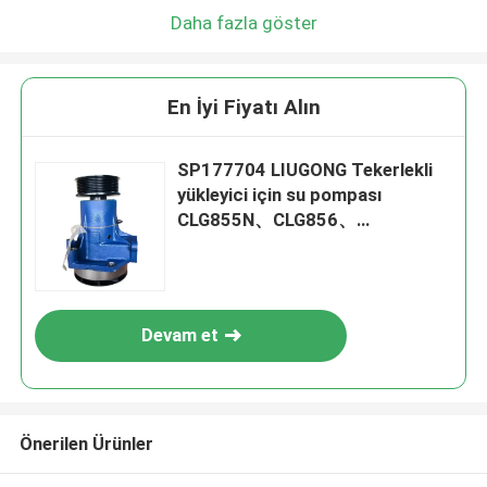
Daha fazla göster
En İyi Fiyatı Alın
SP177704 LIUGONG Tekerlekli
yükleyici için su pompası
CLG855N、CLG856、
CLG856H、CLG850H、CLG853H
Motor sınıflandırıcı CLG4165、
CLG4215 Roadroller CLG622、
CLG626
Devam et
Önerilen Ürünler