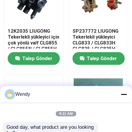
Hakkımızda
12K2035 LIUGONG
SP237772 LIUGONG
Fabrika turu
Tekerlekli yükleyici için
Tekerlekli yükleyici
çok yönlü valf CLG855
CLG833 / CLG833H
/ CLG855N / CLG855H
CLG835 / CLG835H
Kalite kontrol
CLG856 / CLG856H
CLG836 / CLG836H
Talep Gönder
Talep Gönder
CLG50CN / CLG50C
ZL30E / ZL30F için
kontrol valf montajı
Bize Ulaşın
Haberler
Wendy
Vakalar
9:11 AM
Good day, what product are you looking 
Blog