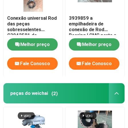
Conexão universal Rod
3939859 a
das peças
empilhadeira de
sobresselentes
conexão de Rod
C3942581 da
Bearing LGMC parte a
empilhadeira
embalagem do OEM
Melhor preço
Melhor preço
Fale Conosco
Fale Conosco
peças do weichai
(2)