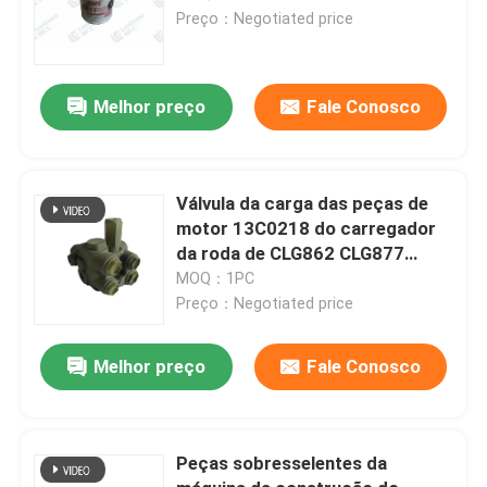
Preço：Negotiated price
Melhor preço
Fale Conosco
Válvula da carga das peças de
motor 13C0218 do carregador
da roda de CLG862 CLG877
CLG888
MOQ：1PC
Preço：Negotiated price
Melhor preço
Fale Conosco
Peças sobresselentes da