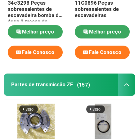
34c3298 Peças
11C0896 Peças
sobressalentes de
sobressalentes de
Peças de motor
escavadeira bomba de
escavadeiras
água 3 meses de
garantia
Melhor preço
Melhor preço
Peças de Shantui
Fale Conosco
Fale Conosco
Conjunto de Motor e Transmissão
Partes de transmissão ZF
(157)