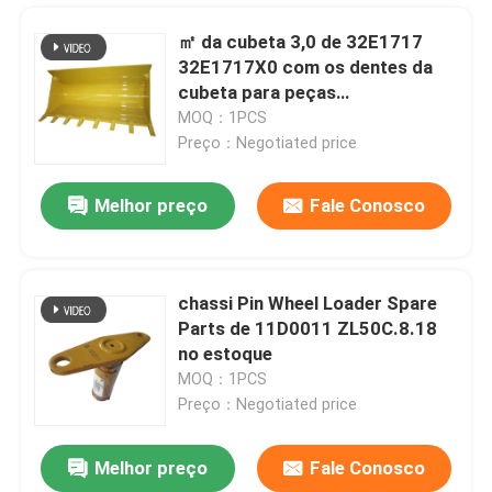
㎡ da cubeta 3,0 de 32E1717
32E1717X0 com os dentes da
cubeta para peças
sobresselentes do carregador
MOQ：1PCS
da roda
Preço：Negotiated price
Melhor preço
Fale Conosco
chassi Pin Wheel Loader Spare
Parts de 11D0011 ZL50C.8.18
Casa
no estoque
MOQ：1PCS
Preço：Negotiated price
Produtos
Melhor preço
Fale Conosco
Anti piloto Filter Element das peças sobresselentes 53C0250 do motor diesel da oxidação
Vídeos