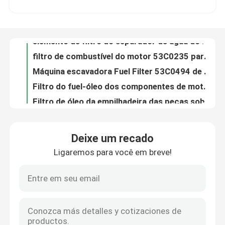
Prova de Oil Filter Corrosion da máquina escavadora das peças sobresselentes 53C0214 do motor 925LCII diesel
elemento de filtro do separador de água do óleo das peças sobresselentes 925LCIII do motor 40C0449 diesel
Sobre nós
filtro de combustível do motor 53C0235 para a máquina escavadora CLG922LCIII Wearproof
Máquina escavadora Fuel Filter 53C0494 de CLG936LCIII resistente à corrosão
Excursão da fábrica
Filtro do fuel-óleo dos componentes de motor 485BPG diesel SP106342
Filtro de óleo da empilhadeira das peças sobresselentes CPC15 CPCD15 do motor diesel de SP106343 485BPG
Controle da qualidade
Filtro de óleo diesel das peças sobresselentes 490BPG SP107310 do motor diesel da empilhadeira CPCD35
conjunto do elemento de filtro do separador de água do óleo 40K2102 hidráulico para a empilhadeira de CPCD35W
Contacte-nos
Filtro de ar da empilhadeira de CPCD30W nas peças sobresselentes SP122171 4JG2 do motor diesel
Deixe um recado
filtro de ar da empilhadeira das peças sobresselentes CPCD35W do motor diesel de 40C0506 4CG2
Ligaremos para você em breve!
Notícia
O combustível SP121244 diesel secundário filtra as peças de motor da empilhadeira de CPCD35W
Peças da empilhadeira do elemento de filtro SP122171 do ar do motor 495BPG diesel Liugong
Filtro de óleo da empilhadeira das peças sobresselentes CLG2080H do motor diesel de SP107409 6102BG27
Casos
Filtro de combustível das peças sobresselentes 53C0045 FF5327 do motor diesel de LIUGONG
Filtro de combustível FF5052/filtro de combustível 3931063 53C0052 motor diesel
Blogue