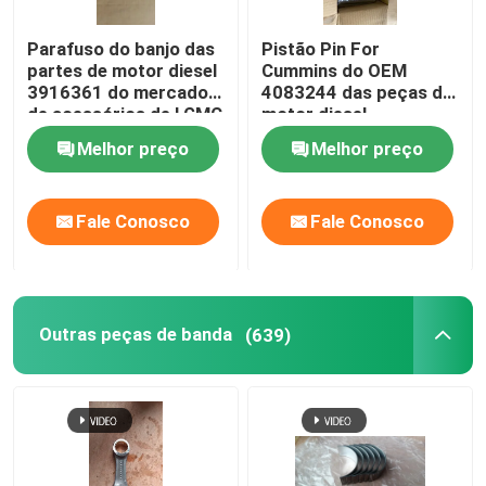
Parafuso do banjo das
Pistão Pin For
partes de motor diesel
Cummins do OEM
3916361 do mercado
4083244 das peças de
de acessórios de LGMC
motor diesel
com eficiência elevada
Melhor preço
Melhor preço
Fale Conosco
Fale Conosco
Outras peças de banda
(639)