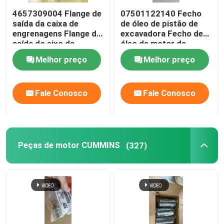
4657309004 Flange de
07501122140 Fecho
saída da caixa de
de óleo de pistão de
engrenagens Flange de
excavadora Fecho de
saída do eixo da
óleo de motor de
escavadeira
escavadeira
Melhor preço
Melhor preço
Fale Conosco
Fale Conosco
Peças de motor CUMMINS
(327)