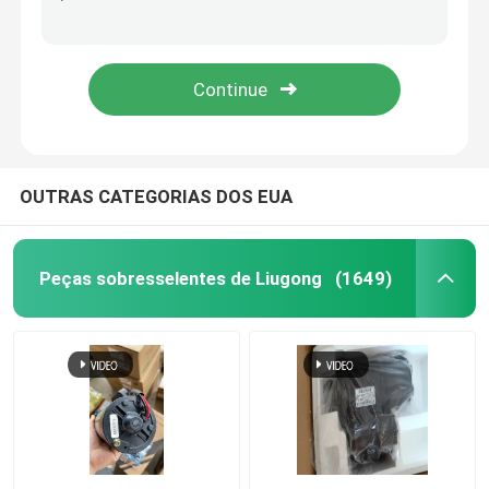
o motor diesel de 53C0053 LF9009 3401544 filtra a máquina escavadora Components
filtro do fuel-óleo das peças sobresselentes do motor 53C0054 diesel 3 meses de garantia
Peça umas citações
Filtro de combustível Oil Filter/FS1242 branco da máquina escavadora da cor 53C0104
Máquina escavadora Fuel Filter de 3934430 peças sobresselentes do motor diesel de LF3806 53C0214
Peças sobresselentes de Liugong
Partes de transmissão ZF
OUTRAS CATEGORIAS DOS EUA
Peças de motor CUMMINS
Peças sobresselentes de Liugong
(1649)
Outras peças de banda
peças do weichai
Peças da XCMG