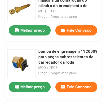
máquina da construção do
cilindro do crescimento do
Backhoe 10C0207X0 em
MOQ：1PCS
conservado em estoque
Preço：Negotiated price
Melhor preço
Fale Conosco
bomba de engrenagem 11C0009
para peças sobresselentes do
carregador da roda
MOQ：1PCS
Preço：Negotiated price
Melhor preço
Fale Conosco