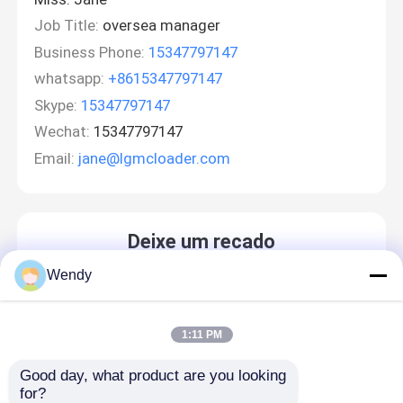
Job Title:
oversea manager
Business Phone:
15347797147
whatsapp:
+8615347797147
Skype:
15347797147
Wechat:
15347797147
Email:
jane@lgmcloader.com
Deixe um recado
Ligaremos para você em breve!
Wendy
1:11 PM
Good day, what product are you looking 
for?