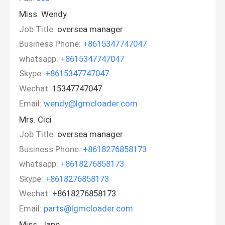
Miss. Wendy
Job Title:
oversea manager
Business Phone:
+8615347747047
whatsapp:
+8615347747047
Skype:
+8615347747047
Wechat:
15347747047
Email:
wendy@lgmcloader.com
Mrs. Cici
Job Title:
oversea manager
Business Phone:
+8618276858173
whatsapp:
+8618276858173
Skype:
+8618276858173
Wechat:
+8618276858173
Email:
parts@lgmcloader.com
Miss. Jane