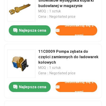
siłowników wysięgnika koparki
budowlanej w magazynie
MOQ：1 sztuk
Cena：Negotiated price
Skontaktuj się z
Najlepsza cena
nami
11C0009 Pompa zębata do
części zamiennych do ładowarek
kołowych
MOQ：1 sztuk
Cena：Negotiated price
Skontaktuj się z
Najlepsza cena
nami