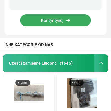
53C0053 LF9009 3401544 Filtry do silników Diesla Elementy koparki
53C0054 Części zamienne do silników Diesla Filtr oleju opałowego 3 miesiące gwarancji
Poprosić o wycenę
Kolor biały 53C0104 Filtr oleju koparki / Filtr paliwa FS1242
3934430 LF3806 53C0214 Części zamienne do silników Diesla Filtr paliwa do koparek
Części zamienne Liugong
Części przekładni ZF
INNE KATEGORIE OD NAS
Części silnika CUMMINS
Części zamienne Liugong
(1646)
Pozostałe części taśm
Części Weichai
Części XCMG