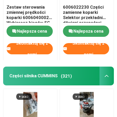
Zestaw sterowania
6006022230 Części
zmiennej prędkości
zamienne koparki
koparki 6006040002
Selektor przekładni
Wybieracz biegów SG-
dźwigni przenośnej
4A
Najlepsza cena
Najlepsza cena
Skontaktuj się z
Skontaktuj się z
nami
nami
Części silnika CUMMINS
(321)