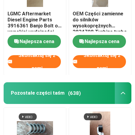
LGMC Aftermarket
OEM Części zamienne
Diesel Engine Parts
do silników
3916361 Banjo Bolt o
wysokoprężnych
wysokiej wydajności
2834798 Turbina turbo
Najlepsza cena
Najlepsza cena
Skontaktuj się z
Skontaktuj się z
nami
nami
Pozostałe części taśm
(638)