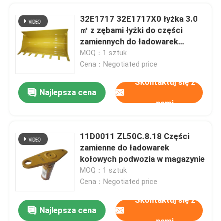
32E1717 32E1717X0 łyżka 3.0
㎡ z zębami łyżki do części
zamiennych do ładowarek
kołowych
MOQ：1 sztuk
Cena：Negotiated price
Skontaktuj się z
Najlepsza cena
nami
11D0011 ZL50C.8.18 Części
zamienne do ładowarek
Dom
kołowych podwozia w magazynie
MOQ：1 sztuk
Cena：Negotiated price
Produkty
Skontaktuj się z
Najlepsza cena
Części zamienne do silników wysokoprężnych antykorozyjnych 53C0250 Element filtra pilotażowego
wideo
nami