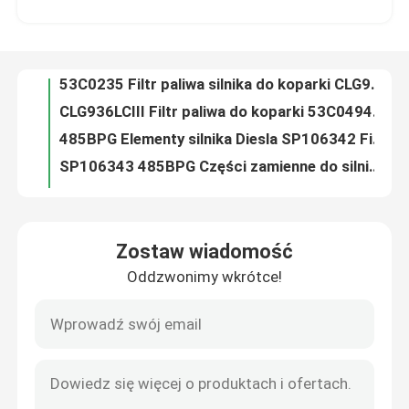
925LCII Części zamienne do silników Diesla 53C0214 Filtr oleju do koparek Odporny na korozję
40C0449 Części zamienne do silników Diesla 925LCIII Element filtra separatora wody oleju
O nas
53C0235 Filtr paliwa silnika do koparki CLG922LCIII Odporny na zużycie
CLG936LCIII Filtr paliwa do koparki 53C0494 Odporny na korozję
Wycieczka po fabryce
485BPG Elementy silnika Diesla SP106342 Filtr oleju opałowego
SP106343 485BPG Części zamienne do silników Diesla CPC15 CPCD15 Filtr oleju do wózków widłowych
Kontrola jakości
CPCD35 Części zamienne do silników wysokoprężnych do wózków widłowych 490BPG SP107310 Filtr oleju napędowego
40K2102 Zespół filtra separatora wody hydraulicznej do wózka widłowego CPCD35W
Skontaktuj się z nami
CPCD30W Filtr powietrza do wózka widłowego na częściach zamiennych do silników Diesla SP122171 4JG2
Zostaw wiadomość
40C0506 4CG2 Części zamienne do silników Diesla CPCD35W Filtr powietrza do wózków widłowych
Oddzwonimy wkrótce!
Aktualności
SP121244 Wtórne filtry paliwa do silników wysokoprężnych CPCD35W Części do silników wózków widłowych
495BPG Element filtra powietrza silnika Diesla SP122171 Części do wózków widłowych Liugong
SP107409 6102BG27 Części zamienne do silników Diesla CLG2080H Filtr oleju do wózków widłowych
Sprawy
Części zamienne do silników wysokoprężnych LIUGONG 53C0045 FF5327 Filtr paliwa
FF5052 Filtr paliwa / filtr paliwa silnika Diesla 3931063 53C0052
Blog