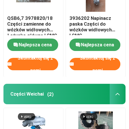
QSB6,7 3978820/18
3936202 Napinacz
Części zamienne do
paska Części do
wózków widłowych
wózków widłowych
Łożysko główne LGMC
LGMC
Najlepsza cena
Najlepsza cena
Skontaktuj się z
Skontaktuj się z
nami
nami
Części Weichai
(2)