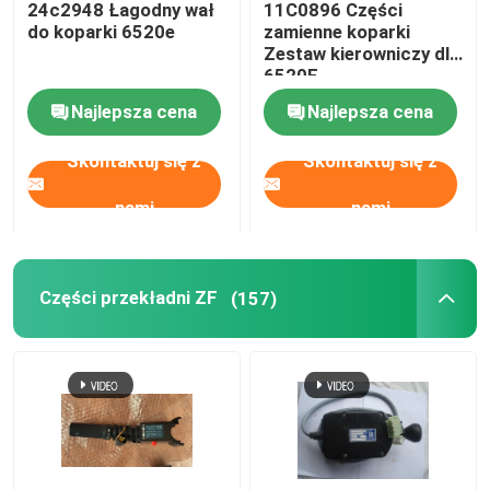
24c2948 Łagodny wał
11C0896 Części
do koparki 6520e
zamienne koparki
części SDLG
Zestaw kierowniczy dla
6520E
Najlepsza cena
Najlepsza cena
Części szantui
Skontaktuj się z
Skontaktuj się z
Zespół silnika i skrzyni biegów
nami
nami
Części przekładni ZF
(157)