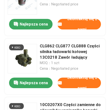
Cena：Negotiated price
Skontaktuj się z
Najlepsza cena
nami
CLG862 CLG877 CLG888 Części
silnika ładowarki kołowej
13C0218 Zawór ładujący
MOQ：1 szt
Cena：Negotiated price
Skontaktuj się z
Najlepsza cena
nami
10C0207X0 Części zamienne do