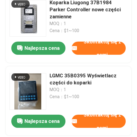
Koparka Liugong 37B1984
Parker Controller nowe części
zamienne
MOQ：1
Cena：$1~100
Skontaktuj się z
Najlepsza cena
nami
LGMC 35B0395 Wyświetlacz
części do koparki
MOQ：1
Cena：$1~100
Skontaktuj się z
Najlepsza cena
nami