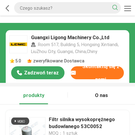
Guangxi Ligong Machinery Co.,Ltd
Room 517, Building 5, Hongxing Xintiandi,
LiuZhou City, Guangxi, China,Chiny
5.0
zweryfikowane Dostawca
Skontaktuj się z
Zadzwoń teraz
nami
produkty
O nas
Filtr silnika wysokoprężnego
budowlanego 53C0052
MOQ：1 sztuk