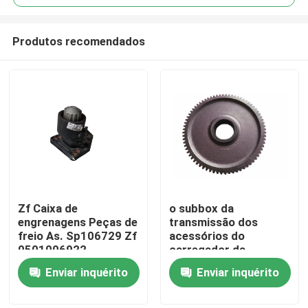
Produtos recomendados
Zf Caixa de
o subbox da
Casa
engrenagens Peças de
transmissão dos
freio As. Sp106729 Zf
acessórios do
0501006922
carregador da
Produtos
porcelana
Enviar inquérito
Enviar inquérito
movimentação a
engrenagem da
Vídeos
entrada da