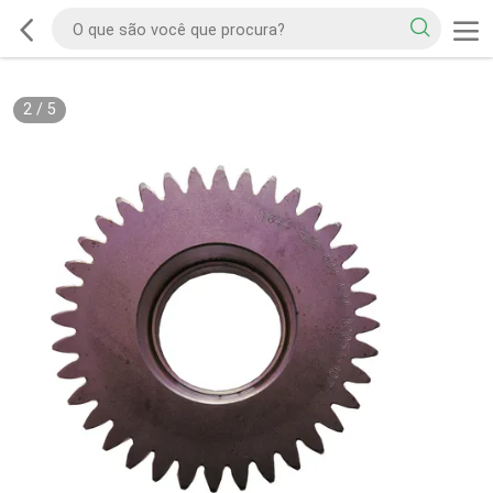
2
/
5