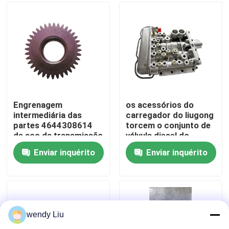
engrenagem
4644311117
Sobre nós
Excursão da fábrica
Controle da qualidade
Engrenagem
os acessórios do
intermediária das
carregador do liugong
partes 4644308614
torcem o conjunto de
Contacte-nos
de aço da transmissão
válvula diesel do
dos acessórios do
controle do
Enviar inquérito
Enviar inquérito
carregador
deslocamento da
Notícia
bomba 4644159347
do cilindro do
conversor
Casos
wendy Liu
Blogue