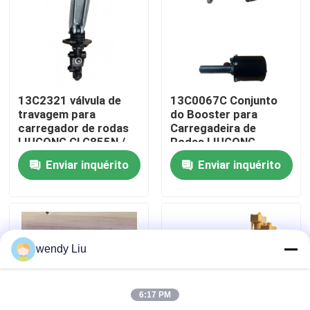
Sobre nós
Excursão da fábrica
13C2321 válvula de
13C0067C Conjunto
travagem para
do Booster para
Controle da qualidade
carregador de rodas
Carregadeira de
LIUGONG CLG855N /
Rodas LIUGONG
ZL50CN CLG835H /
CLG856 / 856H / 850H
Enviar inquérito
Enviar inquérito
842 CLG870H
/ 862H ZL40B /
Contacte-nos
CLG842
Notícia
wendy Liu
Casos
6:17 PM
Blogue