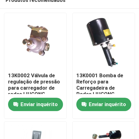
13K0002 Válvula de
13K0001 Bomba de
regulação de pressão
Reforço para
para carregador de
Carregadeira de
rodas LIUGONG
Rodas LIUGONG
Casa
CLG816 / 816C / 816H
CLG816 / 816C / 816H
Enviar inquérito
Enviar inquérito
CLG818 / 820C / 820H
CLG818 / 820C
Produtos
Vídeos