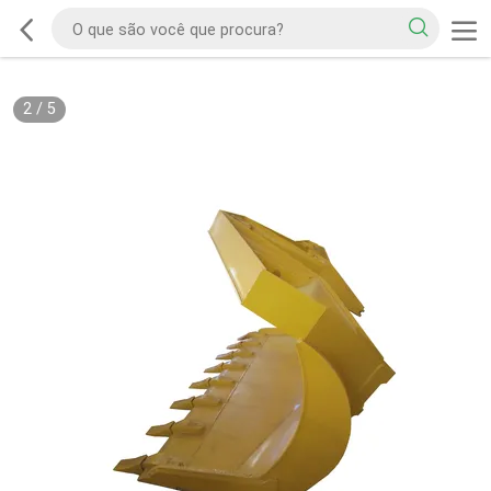
2
/
5