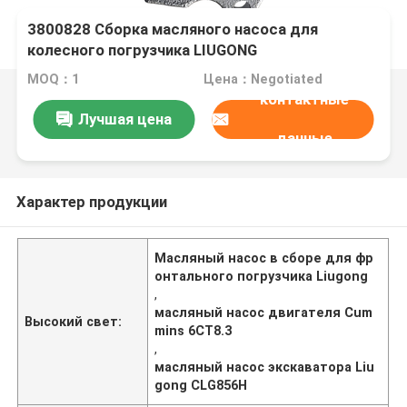
3800828 Сборка масляного насоса для
колесного погрузчика LIUGONG
CLG856/856H/870H, экскаватора
MOQ：1
Цена：Negotiated
925D/930D/936D, двигатель 6CT8.3 (6C8.3)
контактные
Лучшая цена
данные
Характер продукции
Масляный насос в сборе для фр
онтального погрузчика Liugong
,
масляный насос двигателя Cum
Высокий свет:
mins 6CT8.3
,
масляный насос экскаватора Liu
gong CLG856H