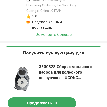
Hongxing Xintiandi, LiuZhou City,
Guangxi, China ,КИТАЙ
5.0
Подтверженный
поставщик
Осмотрите больше
Получить лучшую цену для
3800828 Сборка масляного
насоса для колесного
погрузчика LIUGONG
CLG856/856H/870H,
экскаватора 925D/930D/936D,
двигатель 6CT8.3 (6C8.3)
Продолжать