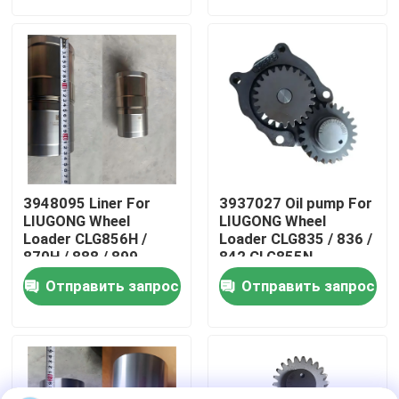
О нас
Путешествие фабрики
Проверка качества
3948095 Liner For
3937027 Oil pump For
Свяжитесь мы
LIUGONG Wheel
LIUGONG Wheel
Loader CLG856H /
Loader CLG835 / 836 /
870H / 888 / 899
842 CLG855N
Excavator 939E/945E
Excavator 908C /
Новости
Отправить запрос
Отправить запрос
Engine 6CT8.3 /
910E / 915D Engine
6CTA8.3 / 6CTAA8.3
QSB3.9 / ISB4.5
Случаи
Блог