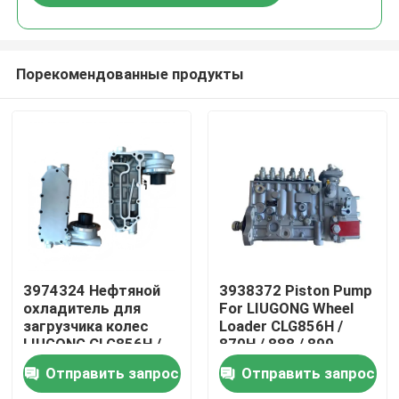
Порекомендованные продукты
Дом
3974324 Нефтяной
3938372 Piston Pump
охладитель для
For LIUGONG Wheel
загрузчика колес
Loader CLG856H /
Продукты
LIUGONG CLG856H /
870H / 888 / 899
870H / 888 / 899
Excavator 925D /
Отправить запрос
Отправить запрос
Двигатель 6CT8.3 /
930D / 936D Engine
Видео
6CTA8.3 ISL9 / QSL9
6D114 QSC8.3