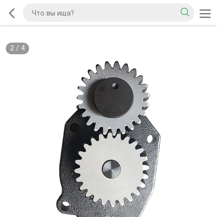
2
/
4