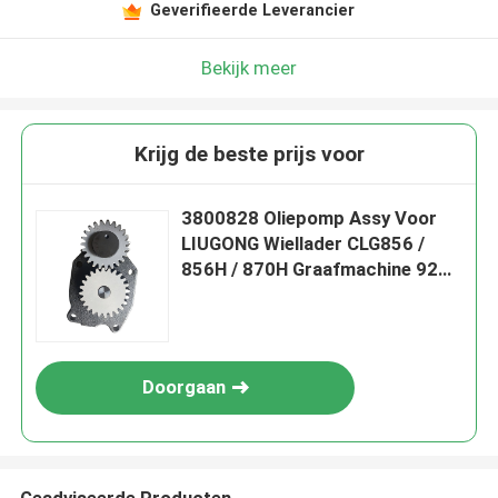
Geverifieerde Leverancier
Bekijk meer
Krijg de beste prijs voor
3800828 Oliepomp Assy Voor
LIUGONG Wiellader CLG856 /
856H / 870H Graafmachine 925D
/ 930D ​​/ 936D Motor 6CT8.3
(6C8.3)
Doorgaan
Geadviseerde Producten