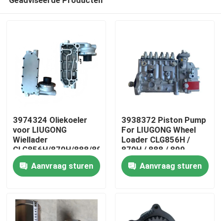
3974324 Oliekoeler
3938372 Piston Pump
voor LIUGONG
For LIUGONG Wheel
Wiellader
Loader CLG856H /
CLG856H/870H/888/899
870H / 888 / 899
Huis
Motor
Excavator 925D /
Aanvraag sturen
Aanvraag sturen
6CT8.3/6CTA8.3
930D / 936D Engine
ISL9/QSL9
6D114 QSC8.3
Producten
Video's