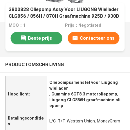
3800828 Oliepomp Assy Voor LIUGONG Wiellader
CLG856 / 856H / 870H Graafmachine 925D / 930D ​​
/ 936D Motor 6CT8.3 (6C8.3)
MOQ：1
Prijs：Negotiated
Beste prijs
Contacteer ons
PRODUCTOMSCHRIJVING
Oliepompsamenstel voor Liugong
wiellader
Hoog licht:
,
Cummins 6CT8.3 motoroliepomp
,
Liugong CLG856H graafmachine oli
epomp
Betalingsconditie
L/C, T/T, Western Union, MoneyGram
s