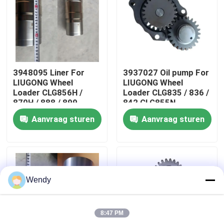
Ongeveer ons
Fabrieksreis
3948095 Liner For
3937027 Oil pump For
LIUGONG Wheel
LIUGONG Wheel
Kwaliteitscontrole
Loader CLG856H /
Loader CLG835 / 836 /
870H / 888 / 899
842 CLG855N
Excavator 939E/945E
Excavator 908C /
Aanvraag sturen
Aanvraag sturen
Engine 6CT8.3 /
910E / 915D Engine
Contacteer ons
6CTA8.3 / 6CTAA8.3
QSB3.9 / ISB4.5
Nieuws
Wendy
Gevallen
8:47 PM
bloggen