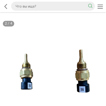
2
/
4