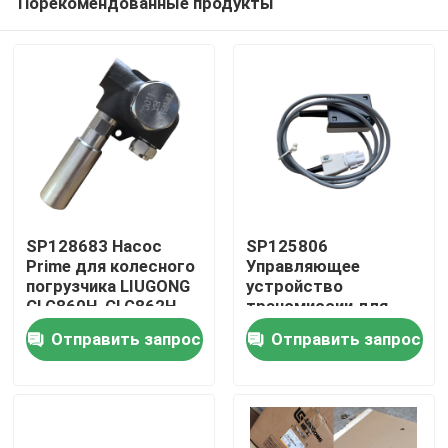
Порекомендованные продукты
SP128683 Насос
SP125806
Prime для колесного
Управляющее
погрузчика LIUGONG
устройство
CLG860H, CLG862H,
трансмиссии для
Дом
CLG862N, CLG870H,
колесного
Отправить запрос
Отправить запрос
CLG888, CLG890H,
погрузчика LIUGONG
ZL50CN, ZL50CNX
CLG855、CLG856、
Продукты
CLG850H、ZL50CN、
ZL50CNX、
CLG860H、
Видео
CLG862H、