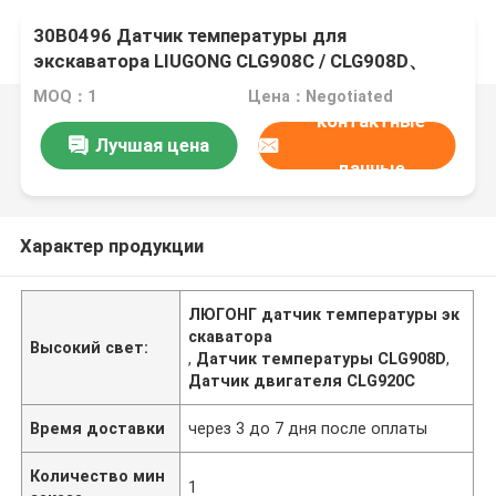
30B0496 Датчик температуры для
экскаватора LIUGONG CLG908C / CLG908D、
CLG915C / CLG915D、CLG920C / CLG920D、
MOQ：1
Цена：Negotiated
CLG936D
контактные
Лучшая цена
данные
Характер продукции
ЛЮГОНГ датчик температуры эк
скаватора
Высокий свет:
,
Датчик температуры CLG908D
,
Датчик двигателя CLG920C
Время доставки
через 3 до 7 дня после оплаты
Количество мин
1