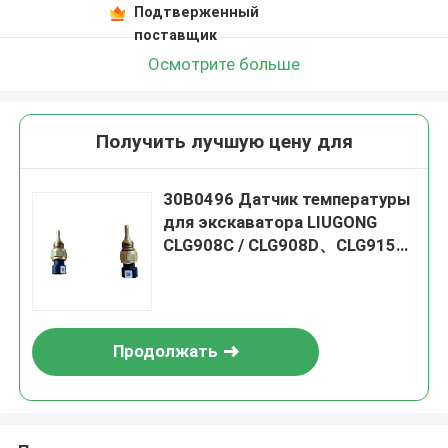
Подтверженный
поставщик
Осмотрите больше
Получить лучшую цену для
30B0496 Датчик температуры
для экскаватора LIUGONG
CLG908C / CLG908D、CLG915C
/ CLG915D、CLG920C /
CLG920D、CLG936D
Продолжать