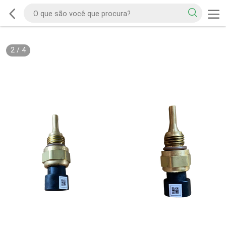
2
/
4