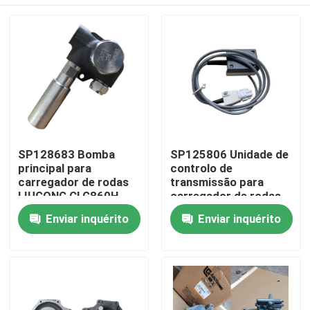
SP128683 Bomba
SP125806 Unidade de
principal para
controlo de
carregador de rodas
transmissão para
LIUGONG CLG860H、
carregador de rodas
CLG862H、
LIUGONG CLG855、
Casa
Enviar inquérito
Enviar inquérito
CLG862N、
CLG856、CLG850H、
CLG870H、CLG888、
ZL50CN、ZL50CNX、
CLG890H、ZL50CN、
CLG860H、
Produtos
ZL50CNX
CLG862H、
CLG862N、
CLG870H、CLG888、
Vídeos
CLG890H