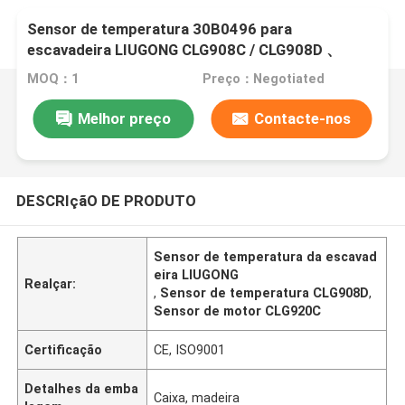
Sensor de temperatura 30B0496 para
escavadeira LIUGONG CLG908C / CLG908D 、
CLG915C / CLG915D 、 ​​CLG920C / CLG920D 、
MOQ：1
Preço：Negotiated
CLG936D
Melhor preço
Contacte-nos
DESCRIçãO DE PRODUTO
Sensor de temperatura da escavad
eira LIUGONG
Realçar:
,
Sensor de temperatura CLG908D
,
Sensor de motor CLG920C
Certificação
CE, ISO9001
Detalhes da emba
Caixa, madeira