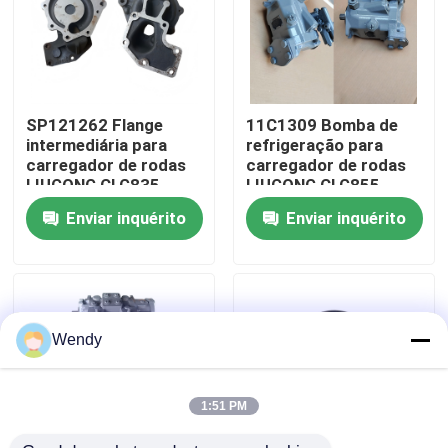
Sobre nós
Excursão da fábrica
SP121262 Flange
11C1309 Bomba de
intermediária para
refrigeração para
carregador de rodas
carregador de rodas
Controle da qualidade
LIUGONG CLG835、
LIUGONG CLG855、
CLG835H、CLG836、
CLG855N、
Enviar inquérito
Enviar inquérito
CLG836H、ZL30E、
CLG855H、CLG856、
CLG855、CLG862H、
CLG850H、CLG860H
Contacte-nos
CLG870H
Notícia
Wendy
Casos
1:51 PM
Blogue