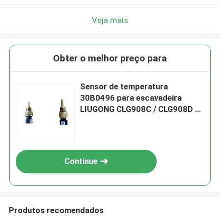
Veja mais
Obter o melhor preço para
Sensor de temperatura
30B0496 para escavadeira
LIUGONG CLG908C / CLG908D 、
CLG915C / CLG915D 、 ​​CLG920C
/ CLG920D 、 CLG936D
Continue
Produtos recomendados