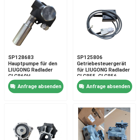
SP128683
SP125806
Hauptpumpe für den
Getriebesteuergerät
LIUGONG Radlader
für LIUGONG Radlader
CLG860H、
CLG855, CLG856,
CLG862H、
CLG850H, ZL50CN,
Anfrage absenden
Anfrage absenden
CLG862N、
ZL50CNX, CLG860H,
CLG870H、CLG888、
CLG862H, CLG862N,
Haus
CLG890H、ZL50CN、
CLG870H, CLG888,
ZL50CNX
CLG890H
Produkte
Videos