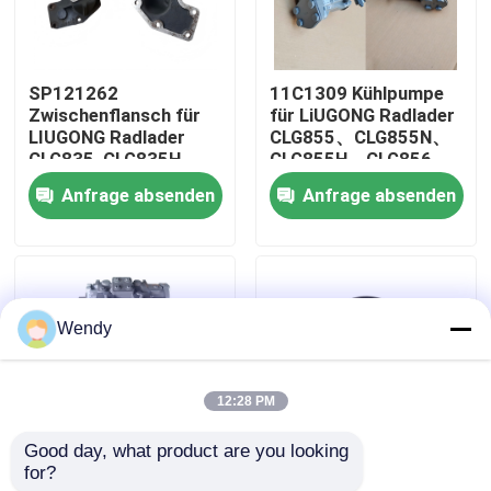
Über uns
SP121262
11C1309 Kühlpumpe
Zwischenflansch für
für LiUGONG Radlader
Fabrik-Ausflug
LIUGONG Radlader
CLG855、CLG855N、
CLG835, CLG835H,
CLG855H、CLG856、
CLG836, CLG836H,
CLG850H、CLG860H
Anfrage absenden
Anfrage absenden
Qualitätskontrolle
ZL30E, CLG855,
CLG862H, CLG870H
Treten Sie mit uns in Verbindung
Wendy
Nachrichten
12:28 PM
Fälle
Good day, what product are you looking 
for?
11C1132
44C2104 Luftfilter für
Bloggen