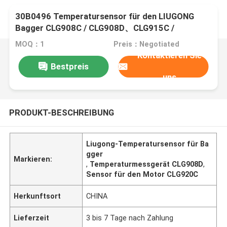
30B0496 Temperatursensor für den LIUGONG
Bagger CLG908C / CLG908D、CLG915C /
CLG915D、CLG920C / CLG920D、CLG936D
MOQ：1
Preis：Negotiated
Kontaktieren Sie
Bestpreis
uns
PRODUKT-BESCHREIBUNG
Liugong-Temperatursensor für Ba
gger
Markieren:
,
Temperaturmessgerät CLG908D
,
Sensor für den Motor CLG920C
Herkunftsort
CHINA
Lieferzeit
3 bis 7 Tage nach Zahlung