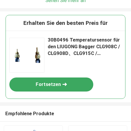
Sehen Sie mehr an
Erhalten Sie den besten Preis für
30B0496 Temperatursensor für
den LIUGONG Bagger CLG908C /
CLG908D、CLG915C /
CLG915D、CLG920C /
CLG920D、CLG936D
Fortsetzen
Empfohlene Produkte