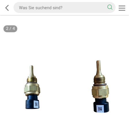
2
/
4