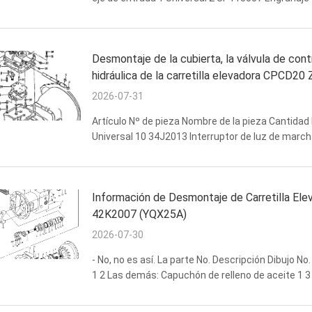
1 Universal 4 SP113563 Placa de extremo 2 YQX
Desmontaje de la cubierta, la válvula de contr
hidráulica de la carretilla elevadora CPCD20
2026-07-31
Artículo Nº de pieza Nombre de la pieza Cantidad 
Universal 10 34J2013 Interruptor de luz de marcha
Conexión de tubería 1 Universal 13 52K2004 Filtro 
Información de Desmontaje de Carretilla El
42K2007 (YQX25A)
2026-07-30
- No, no es así. La parte No. Descripción Dibujo N
1 2 Las demás: Capuchón de relleno de aceite 1 3
gases. Tubo de llenado de combustible 1 4 Las de