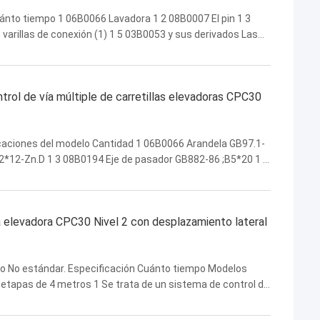
Cuánto tiempo 1 06B0066 Lavadora 1 2 08B0007 El pin 1 3
s varillas de conexión (1) 1 5 03B0053 y sus derivados Las
más: Las nueces 1 8 03H2027 Junta de ...
ntrol de vía múltiple de carretillas elevadoras CPC30
icaciones del modelo Cantidad 1 06B0066 Arandela GB97.1-
2*12-Zn.D 1 3 08B0194 Eje de pasador GB882-86 ;B5*20 1 4
053 Tuerca GB6170-86 ;M10-8-Zn.D 1 6 64H2009 ...
la elevadora CPC30 Nivel 2 con desplazamiento lateral
ujo No estándar. Especificación Cuánto tiempo Modelos
 etapas de 4 metros 1 Se trata de un sistema de control de
el carro de la horquilla 1 Se trata de ...