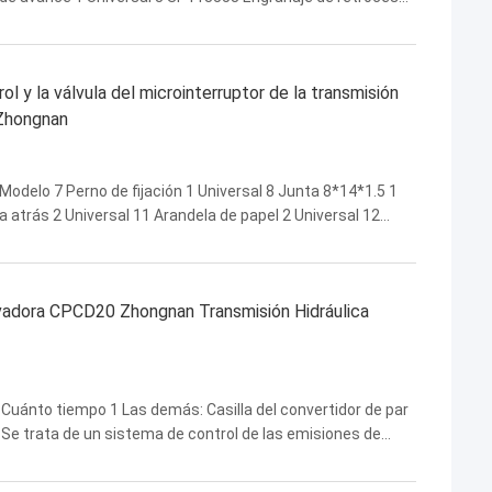
25,YQX30 CPCD20/CPCD30 5 SP113559 Resorte de ...
ol y la válvula del microinterruptor de la transmisión
 Zhongnan
Modelo 7 Perno de fijación 1 Universal 8 Junta 8*14*1.5 1
 atrás 2 Universal 11 Arandela de papel 2 Universal 12
1 Universal 14 Pasador elástico 4*25 1 ...
evadora CPCD20 Zhongnan Transmisión Hidráulica
o. Cuánto tiempo 1 Las demás: Casilla del convertidor de par
 Se trata de un sistema de control de las emisiones de
más partidas Conversor de par hidr...