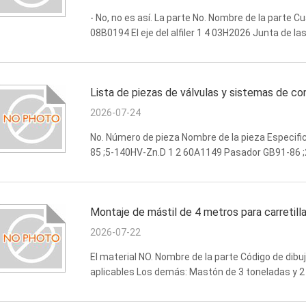
- No, no es así. La parte No. Nombre de la parte 
08B0194 El eje del alfiler 1 4 03H2026 Junta de la
nueces 1 6 64H2009 Rodas de conexión 1 7 Las de
Lista de piezas de válvulas y sistemas de co
2026-07-24
No. Número de pieza Nombre de la pieza Especif
85 ;5-140HV-Zn.D 1 2 60A1149 Pasador GB91-86 ;
03H2026 Junta de biela (1) 30CD730002 1 5 03B0
Montaje de mástil de 4 metros para carretil
2026-07-22
El material NO. Nombre de la parte Código de dib
aplicables Los demás: Mastón de 3 toneladas y 2
la calidad de los productos. Las demás: El montaje d