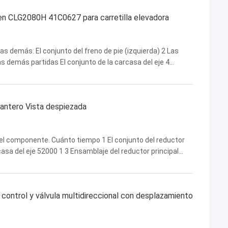
hen CLG2080H 41C0627 para carretilla elevadora
Las demás: El conjunto del freno de pie (izquierda) 2 Las
as demás partidas El conjunto de la carcasa del eje 4
 ventilación 7 El número de unidades de ...
lantero Vista despiezada
 del componente. Cuánto tiempo 1 El conjunto del reductor
rcasa del eje 52000 1 3 Ensamblaje del reductor principal
0 1 5 Montura del freno de servicio ...
 control y válvula multidireccional con desplazamiento