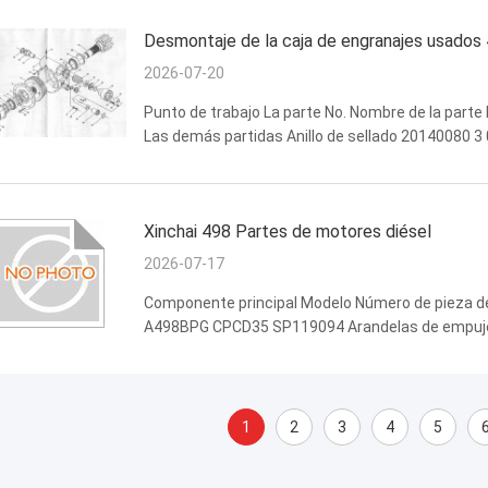
Desmontaje de la caja de engranajes usados 
2026-07-20
Punto de trabajo La parte No. Nombre de la parte 
Las demás partidas Anillo de sellado 20140080 
06B0412 Lavadora; GB858-88; 72; Q235 981603650 
Xinchai 498 Partes de motores diésel
2026-07-17
Componente principal Modelo Número de pieza de 
A498BPG CPCD35 SP119094 Arandelas de empuje s
A498BPG CPCD35 SP119110 Perno del cojinete p
SP119095 ...
1
2
3
4
5