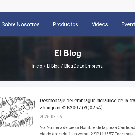
Sobre Nosotros
Productos
Vídeos
Even
El Blog
Inicio
/
El Blog
/
Blog De La Empresa
Desmontaje del embrague hidráulico de la tra
Zhongnan 42K2007 (YQX25A)
2026-08-05
No. Número de pieza Nombre de la pieza Cantida
eje de entrada 1 Universal 2 SP113557 Engranaje