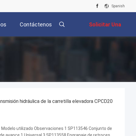
Spanish
tos
Contáctenos
Solicitar Una
Cotización
nsmisión hidráulica de la carretilla elevadora CPCD20
d Modelo utilizado Observaciones 1 SP113546 Conjunto de
 de avance 1 Universal 3 SP113558 Engranaje de retroceso