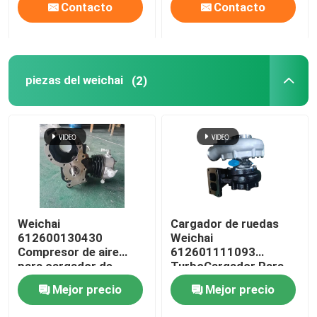
Contacto
Contacto
piezas del weichai
(2)
Weichai
Cargador de ruedas
612600130430
Weichai
Compresor de aire
612601111093
para cargador de
TurboCargador Para
ruedas LIUGONG
CLG856H, CLG862H,
Mejor precio
Mejor precio
CLG855/856 Motor
LG953, LG956, L956F,
diesel WP12、WD12、
LW500FV, LW500HV,