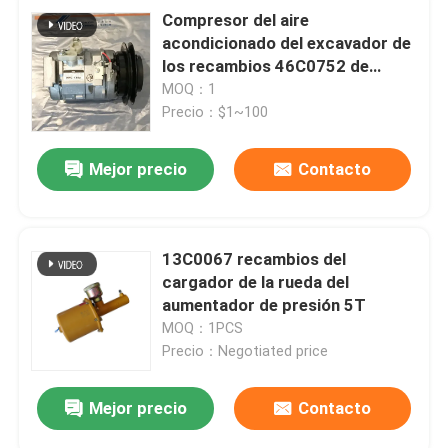
Compresor del aire
acondicionado del excavador de
los recambios 46C0752 de
LGMC para la maquinaria pesada
MOQ：1
Precio：$1~100
Mejor precio
Contacto
13C0067 recambios del
cargador de la rueda del
aumentador de presión 5T
MOQ：1PCS
Precio：Negotiated price
Mejor precio
Contacto