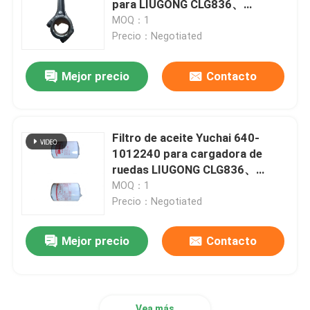
para LIUGONG CLG836、
CLG855、CLG856 Yuchai Motor
MOQ：1
piezas de sdlg
Diesel 6105QA、6105QC、
Precio：Negotiated
6108G / 6108ZLC、YC6B125 /
YC6B130
Mejor precio
Contacto
Partes de Shantui
Conjunto de motor y transmisión
Filtro de aceite Yuchai 640-
1012240 para cargadora de
ruedas LIUGONG CLG836、
CLG855、CLG856 Motor diesel
MOQ：1
Yuchai YC6105QC / YC6105G
Precio：Negotiated
YC6108G / YC6108ZLC YC6B125
/ YC6B130
Mejor precio
Contacto
Vea más