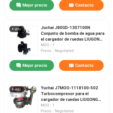
YC6J145Z-T20
Mejor precio
Contacto
Juchai J80GD-1307100N
Conjunto de bomba de agua para
el cargador de ruedas LIUGONG
CLG835H / CLG835、CLG842H /
MOQ：1
CLG842、CLG850H / CLG850
Precio：Negotiated
Yuchai Motor Diesel Serie J80GD
Mejor precio
Contacto
Hogar
Yuchai J7MOO-1118100-502
Turbocompresor para el
Productos
cargador de ruedas LIUGONG
CLG855N、CLG856H、CLG862H
MOQ：1
Motor diésel Yuchai YC6J125Z-
Vídeos
Precio：Negotiated