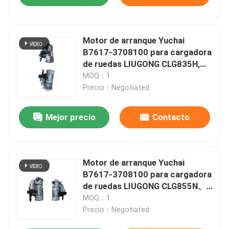
Motor de arranque Yuchai
B7617-3708100 para cargadora
de ruedas LIUGONG CLG835H,
CLG836, CLG30E, CLG833 con
MOQ：1
motor diésel Yuchai C6J125Z-
Precio：Negotiated
T20/T22, YC6B125, YC6108,
YC4D80
Mejor precio
Contacto
Motor de arranque Yuchai
B7617-3708100 para cargadora
de ruedas LIUGONG CLG855N、
CLG856H、CLG862H Motor
MOQ：1
diésel Yuchai YC6B125-T20 /
Precio：Negotiated
YC6B150、YC6J125Z-T20 /