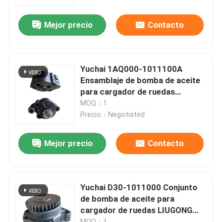
T20 / YC6J145Z-T20、
YC6A220 / YC6A240 / YC6A260
Mejor precio
Contacto
Sobre nosotros
Viaje de la fábrica
Yuchai 1AQ000-1011100A
Ensamblaje de bomba de aceite
Control de calidad
para cargador de ruedas
LIUGONG CLG820C、CLG825C、
MOQ：1
CLG833 Yuchai motor diesel
Precio：Negotiated
Éntrenos en contacto con
YC4100Q / YC4100ZQ、
YC4102Q / YC4102ZQ、
Mejor precio
Contacto
YC4105Q / YC4105ZQ
Noticias
Casos
Yuchai D30-1011000 Conjunto
de bomba de aceite para
cargador de ruedas LIUGONG
Blog
CLG836、CLG855、CLG856
MOQ：1