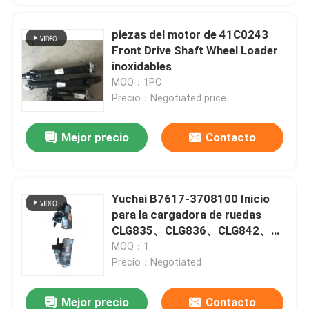
piezas del motor de 41C0243
Front Drive Shaft Wheel Loader
inoxidables
MOQ：1PC
Precio：Negotiated price
Mejor precio
Contacto
Yuchai B7617-3708100 Inicio
para la cargadora de ruedas
CLG835、CLG836、CLG842、
LW300F、LW300FN、XG932、
MOQ：1
LG833、LG933 Excavadora
Precio：Negotiated
CLG920、CLG922、SY135
Mejor precio
Contacto