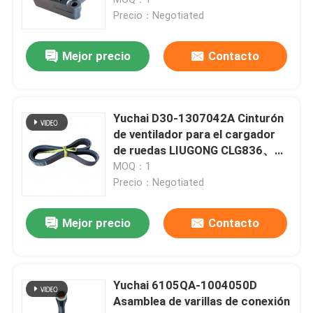
Yuchai motor diesel YC4108Q /
Precio：Negotiated
YC4108ZQ、YC4D80 /
Pida una cita
YC4D90、YC4105 / YC4110
Mejor precio
Contacto
Recambios de LIUGONG
Yuchai D30-1307042A Cinturón
Piezas de la transmisión de ZF
de ventilador para el cargador
de ruedas LIUGONG CLG836、
CLG855、CLG856 CLG870H
MOQ：1
Piezas del motor CUMMINS
Yuchai motor diésel YC4D80 /
Precio：Negotiated
YC4D90 / YC4D100 / YC4D120
Las demás partes de banda
Mejor precio
Contacto
piezas del weichai
Yuchai 6105QA-1004050D
Asamblea de varillas de conexión
Piezas XCMG