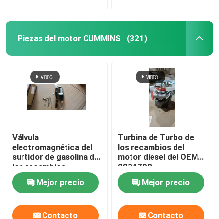
Piezas del motor CUMMINS
(321)
Válvula
Turbina de Turbo de
electromagnética del
los recambios del
surtidor de gasolina de
motor diesel del OEM
los recambios
2834798
5301701 del motor
Mejor precio
Mejor precio
diesel del mercado de
accesorios
Contacto
Contacto