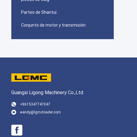
Partes de Shantui
Conjunto de motor y transmisión
Guangxi Ligong Machinery Co.,Ltd
+8615347747047
wendy@lgmcloader.com