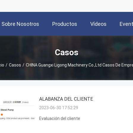
Sobre Nosotros
Productos
Vídeos
Even
Casos
cio
/
Casos
/
CHINA Guangxi Ligong Machinery Co.,Ltd Casos De Empr
ALABANZA DEL CLIENTE
2023-06-30 17:52:29
Evaluación del cliente