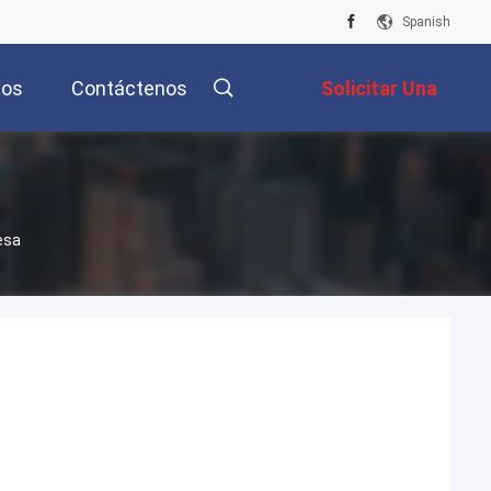
Spanish
tos
Contáctenos
Solicitar Una
Cotización
esa