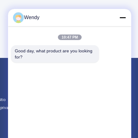
Wendy
10:47 PM
Good day, what product are you looking 
for?
Productos
Recambios de LIUGONG
Piezas de la transmisión de ZF
itio
Piezas del motor CUMMINS
 privacidad
Todas las categorías