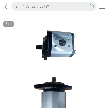
2
/
4