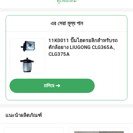
ดูเพิ่มเติม
এর সেরা মূল্য পান
11K0011 ปั๊มไฮดรอลิกสำหรับรถ
ตักล้อยาง LIUGONG CLG365A、
CLG375A
চালিয়ে
แนะนำผลิตภัณฑ์