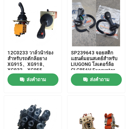
12C0233 วาล์วนำร่อง
SP239643 จอยสติก
สำหรับรถตักล้อยาง
แฮนด์มอนสเตย์สําหรับ
XG915、XG918、
LIUGONG โลเดอร์ล้อ
XG932、XG955、
CLG856H Excavator
XG962、XG982 อะไหล่
CLG920D、
ส่งคำถาม
ส่งคำถาม
CLG922D、CLG925D
CLG933E、CLG936D、
บ้าน
CLG939E
สินค้า
วิดีโอ