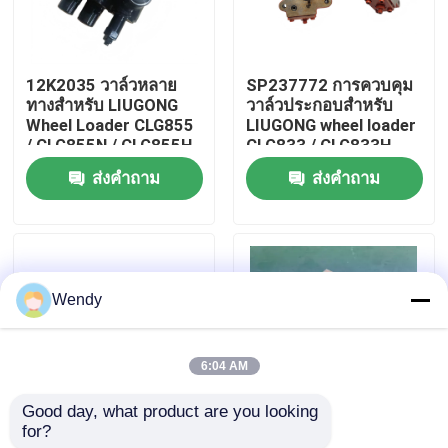
เกี่ยวกับเรา
12K2035 วาล์วหลาย
SP237772 การควบคุม
ทางสําหรับ LIUGONG
วาล์วประกอบสําหรับ
ทัวร์โรงงาน
Wheel Loader CLG855
LIUGONG wheel loader
/ CLG855N / CLG855H
CLG833 / CLG833H
CLG856 / CLG856H
CLG835 / CLG835H
ส่งคำถาม
ส่งคำถาม
ควบคุมคุณภาพ
CLG50CN / CLG50C
ติดต่อเรา
Wendy
ข่าว
6:04 AM
กรณี
Good day, what product are you looking 
for?
SP161058 รองรับ
41A0876 เครื่องยนต์
บล็อก