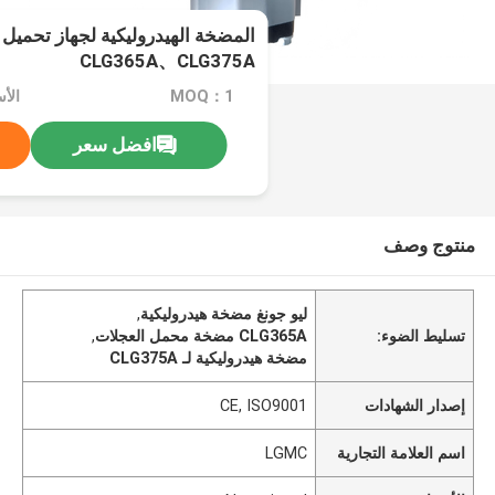
CLG365A、CLG375A
MOQ：1
الأسعا
افضل سعر
منتوج وصف
ليو جونغ مضخة هيدروليكية
,
تسليط الضوء:
CLG365A مضخة محمل العجلات
,
مضخة هيدروليكية لـ CLG375A
إصدار الشهادات
CE, ISO9001
اسم العلامة التجارية
LGMC