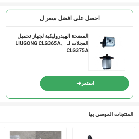
احصل على افضل سعر ل
المضخة الهيدروليكية لجهاز تحميل
العجلات لـ LIUGONG CLG365A、
CLG375A
استمر
المنتجات الموصى بها