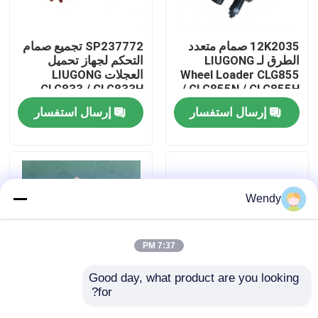
معلومات عنا
12K2035 صمام متعدد
SP237772 تجميع صمام
الطرق لـ LIUGONG
التحكم لجهاز تحميل
Wheel Loader CLG855
العجلات LIUGONG
جولة في المعمل
CLG833 / CLG833H
/ CLG855N / CLG855H
CLG835 / CLG835H
CLG856 / CLG856H
إرسال استفسار
إرسال استفسار
CLG836 / CLG836H
CLG50CN / CLG50C
رقابة جودة
ZL30E / ZL30F
اتصل بنا
Wendy
أخبار
7:37 PM
حالات
Good day, what product are you looking 
for?
SP161058 دعم
41A0876 التروس
المروحة لجهاز تحميل
الداخلية لجهاز تحميل
مدونة