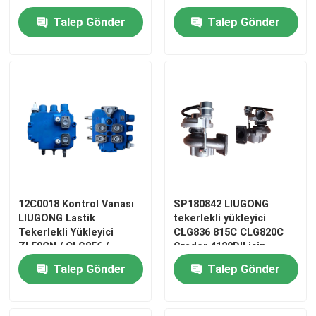
Valfi
850H、835H
Talep Gönder
Talep Gönder
12C0018 Kontrol Vanası
SP180842 LIUGONG
LIUGONG Lastik
tekerlekli yükleyici
Tekerlekli Yükleyici
CLG836 815C CLG820C
ZL50CN / CLG856 /
Grader 4120DII için
CLG850H CLG855N / 862
turboşarj
Talep Gönder
Talep Gönder
için