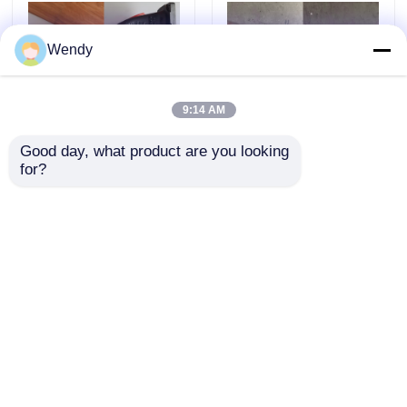
Wendy
9:14 AM
Good day, what product are you looking 
for?
LIUGONG Tekerlekli
31B0095 LIUGONG Lastik
Yükleyici CLG855N / 856H
Yükleyici ZL30E /CLG835/
/ 870H Ekskavatör
ZL40C Ekskavatör
CLG855N/CLG835H
CLG915C / 920D Greyder
Greyder CLG4165/4180
CLG4165 Yol Silindiri
Talep Gönder
Talep Gönder
için SP134749 Turboşarj
CLG612 / 614 Rölesi
Ana sayfa
Hakkımızda
Bize ulaşın
Desktop Site
Site Haritası
Privacy Policy