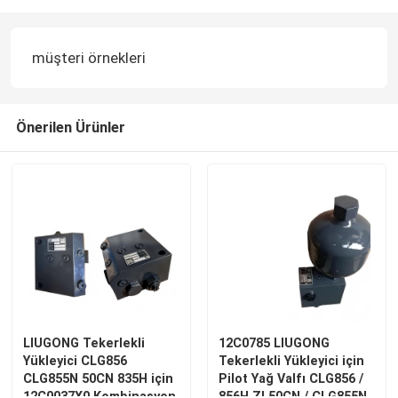
müşteri örnekleri
Önerilen Ürünler
LIUGONG Tekerlekli
12C0785 LIUGONG
Yükleyici CLG856
Tekerlekli Yükleyici için
CLG855N 50CN 835H için
Pilot Yağ Valfı CLG856 /
12C0037X0 Kombinasyon
856H ZL50CN / CLG855N