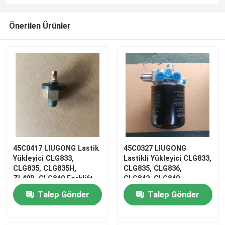
Önerilen Ürünler
45C0417 LIUGONG Lastik
45C0327 LIUGONG
Yükleyici CLG833,
Lastikli Yükleyici CLG833,
CLG835, CLG835H,
CLG835, CLG836,
ZL40B, CLG840 Forklift
CLG842, CLG840,
CPCD50, CPCD60
CLG850, CLG855 Greyder
Talep Gönder
Talep Gönder
Greyder CLG414, CLG416
CLG414, CLG416, CLG418
Düşük Basınç Alarmı
için Hava Kurutucu