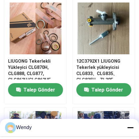
LIUGONG Tekerlekli
12C3792X1 LIUGONG
Yükleyici CLG870H,
Tekerlek yükleyicisi
CLG888, CLG877,
CLG833、CLG835、
CLG862H/CLG862HE,
CLG835H、ZL30E、
CLG890H için SP176186
CLG842、CLG856、
Talep Gönder
Talep Gönder
Bom Silindiri Keçe Kiti
CLG862、ZL50C、
CLG870 için fren valfi
Wendy