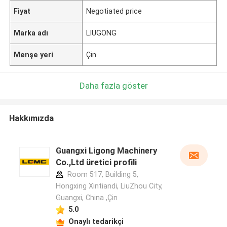
Fiyat
Negotiated price
Marka adı
LIUGONG
Menşe yeri
Çin
Daha fazla göster
Hakkımızda
Guangxi Ligong Machinery
Co.,Ltd üretici profili
Room 517, Building 5,
Hongxing Xintiandi, LiuZhou City,
Guangxi, China ,Çin
5.0
Onaylı tedarikçi