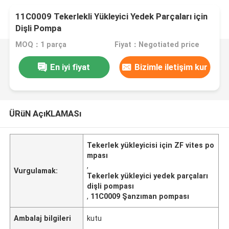
11C0009 Tekerlekli Yükleyici Yedek Parçaları için
Dişli Pompa
MOQ：1 parça
Fiyat：Negotiated price
En iyi fiyat
Bizimle iletişim kur
ÜRüN AçıKLAMASı
Tekerlek yükleyicisi için ZF vites po
mpası
,
Vurgulamak:
Tekerlek yükleyici yedek parçaları
dişli pompası
,
11C0009 Şanzıman pompası
Ambalaj bilgileri
kutu