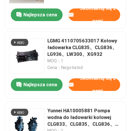
Skontaktuj się z
Najlepsza cena
O nas
nami
Wycieczka po fabryce
LGMG 4110705633017 Kołowy
ładowarka CLG835、CLG836、
Kontrola jakości
LG936、LW300、XG932
MOQ：1
Cena：Negotiated
Skontaktuj się z nami
Skontaktuj się z
Najlepsza cena
nami
Aktualności
Sprawy
Yunnei HA10005881 Pompa
wodna do ładowarki kołowej
CLG833、CLG835、CLG836、
Blog
CLG842、CLG855、CLG856
MOQ：1