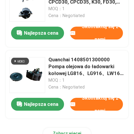
CPCD30, CPCD35, K30, FD30,
FD35, LG30DT
MOQ：1
części SDLG
Cena：Negotiated
Skontaktuj się z
Najlepsza cena
Części szantui
nami
Zespół silnika i skrzyni biegów
Quanchai 1408501300000
Pompa olejowa do ładowarki
kołowej LG816、LG916、LW160
Quanchai Silnik wysokoprężny
MOQ：1
Assy QC485、QC485Q、
Cena：Negotiated
QC485ZLQ、QC485ZQ
Skontaktuj się z
Najlepsza cena
nami
Zobacz więcej