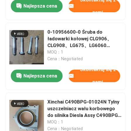
Najlepsza cena
nami
0-10956600-0 Śruba do
ładowarki kołowej CLG906、
CLG908、LG675、LG6060
Koparki EX60、EX70 Silnik
MOQ：1
4JB1、4JG1
Cena：Negotiated
Skontaktuj się z
Najlepsza cena
nami
Dom
Xinchai C490BPG-01024N Tylny
uszczelniacz wału korbowego
Produkty
do silnika Diesla Assy C490BPG,
4D27G31, 495BPG, 498
MOQ：1
wideo
Cena：Negotiated