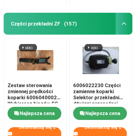
Części przekładni ZF
(157)
Zestaw sterowania
6006022230 Części
zmiennej prędkości
zamienne koparki
koparki 6006040002
Selektor przekładni
Wybieracz biegów SG-
dźwigni przenośnej
4A
Najlepsza cena
Najlepsza cena
Skontaktuj się z
Skontaktuj się z