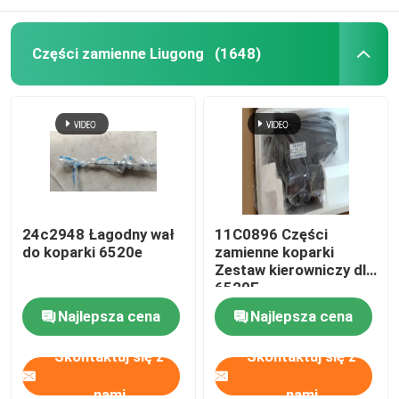
Części zamienne Liugong
(1648)
24c2948 Łagodny wał
11C0896 Części
do koparki 6520e
zamienne koparki
Zestaw kierowniczy dla
6520E
Najlepsza cena
Najlepsza cena
Skontaktuj się z
Skontaktuj się z
nami
nami