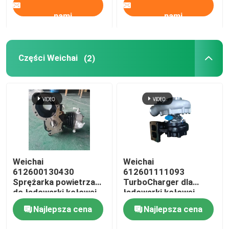
nami
nami
Części Weichai
(2)
Weichai
Weichai
612600130430
612601111093
Sprężarka powietrza
TurboCharger dla
do ładowarki kołowej
ładowarki kołowej
LIUGONG CLG855/856
CLG856H、CLG862H、
Najlepsza cena
Najlepsza cena
Silnik wysokoprężny
LG953、LG956、
WP12、WD12、
L956F、LW500FV、