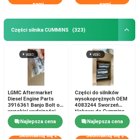
nami
nami
Części silnika CUMMINS
(323)
LGMC Aftermarket
Części do silników
Diesel Engine Parts
wysokoprężnych OEM
3916361 Banjo Bolt o
4083244 Sworzeń
wysokiej wydajności
tłokowy do Cummins
Najlepsza cena
Najlepsza cena
Skontaktuj się z
Skontaktuj się z