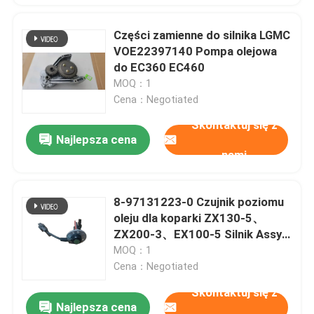
Części zamienne do silnika LGMC
VOE22397140 Pompa olejowa
do EC360 EC460
MOQ：1
Cena：Negotiated
Skontaktuj się z
Najlepsza cena
nami
8-97131223-0 Czujnik poziomu
oleju dla koparki ZX130-5、
ZX200-3、EX100-5 Silnik Assy
4HK1、4JJ1、6WG1
MOQ：1
Cena：Negotiated
Skontaktuj się z
Najlepsza cena