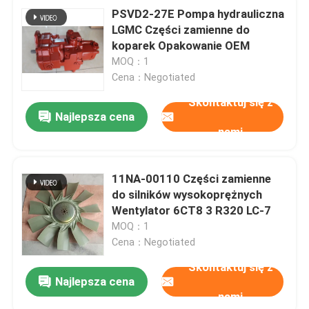
PSVD2-27E Pompa hydrauliczna
LGMC Części zamienne do
koparek Opakowanie OEM
MOQ：1
Cena：Negotiated
Skontaktuj się z
Najlepsza cena
nami
11NA-00110 Części zamienne
do silników wysokoprężnych
Wentylator 6CT8 3 R320 LC-7
MOQ：1
Cena：Negotiated
Skontaktuj się z
Najlepsza cena
nami