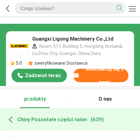
Guangxi Ligong Machinery Co.,Ltd
Room 517, Building 5, Hongxing Xintiandi,
LiuZhou City, Guangxi, China,Chiny
5.0
zweryfikowane Dostawca
Skontaktuj się z
Zadzwoń teraz
nami
produkty
O nas
Chiny Pozostałe części taśm
(639)