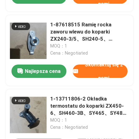
nami
1-87618515 Ramię rocka
zaworu wlewu do koparki
ZX240-3/5、SH240-5、
SY235、SY265 Silnik ZX240、
MOQ：1
SK330、CX240
Cena：Negotiated
Skontaktuj się z
Najlepsza cena
nami
1-13711806-2 Okładka
termostatu do koparki ZX450-
6、SH460-3B、SY465、SY485
Silnik 6WG1、6UZ1、6WF1、
MOQ：1
6WA1
Cena：Negotiated
Skontaktuj się z