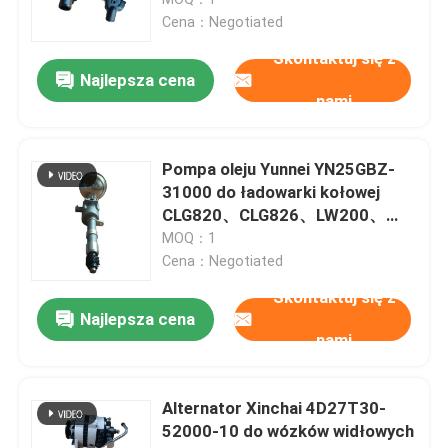
Podwoziarka CPCD30、
Cena：Negotiated
CPCD35、A30
Poprosić o wycenę
Skontaktuj się z
Najlepsza cena
nami
Części zamienne Liugong
Pompa oleju Yunnei YN25GBZ-
Części przekładni ZF
31000 do ładowarki kołowej
CLG820、CLG826、LW200、
LG920 Wózek widłowy
MOQ：1
Części silnika CUMMINS
CPCD30、H2000、K30
Cena：Negotiated
Skontaktuj się z
Pozostałe części taśm
Najlepsza cena
nami
Części Weichai
Alternator Xinchai 4D27T30-
52000-10 do wózków widłowych
Części XCMG