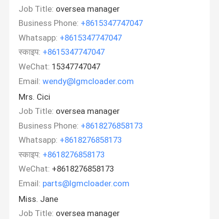
Job Title:
oversea manager
Business Phone:
+8615347747047
Whatsapp:
+8615347747047
स्काइप:
+8615347747047
WeChat:
15347747047
Email:
wendy@lgmcloader.com
Mrs. Cici
Job Title:
oversea manager
Business Phone:
+8618276858173
Whatsapp:
+8618276858173
स्काइप:
+8618276858173
WeChat:
+8618276858173
Email:
parts@lgmcloader.com
Miss. Jane
Job Title:
oversea manager