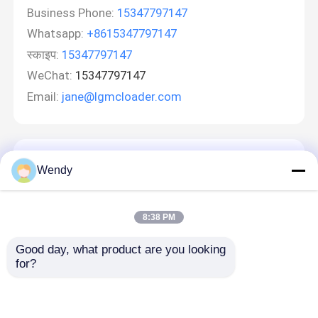
Business Phone:
15347797147
Whatsapp:
+8615347797147
स्काइप:
15347797147
WeChat:
15347797147
Email:
jane@lgmcloader.com
एक संदेश छोड़ें
Wendy
8:38 PM
Good day, what product are you looking 
for?