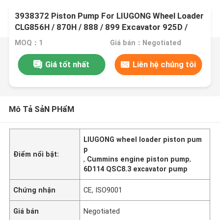
3938372 Piston Pump For LIUGONG Wheel Loader
CLG856H / 870H / 888 / 899 Excavator 925D /
930D / 936D Engine 6D114 QSC8.3
MOQ：1
Giá bán：Negotiated
Giá tốt nhất
Liên hệ chúng tôi
Mô Tả SảN PHẩM
LIUGONG wheel loader piston pum
p
Điểm nổi bật:
,
Cummins engine piston pump
,
6D114 QSC8.3 excavator pump
Chứng nhận
CE, ISO9001
Giá bán
Negotiated