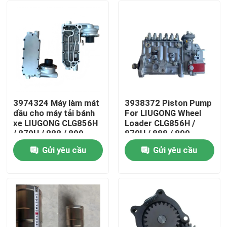
3974324 Máy làm mát
3938372 Piston Pump
dầu cho máy tải bánh
For LIUGONG Wheel
xe LIUGONG CLG856H
Loader CLG856H /
/ 870H / 888 / 899
870H / 888 / 899
Động cơ 6CT8.3 /
Excavator 925D /
Gửi yêu cầu
Gửi yêu cầu
6CTA8.3 ISL9 / QSL9
930D / 936D Engine
Trang chủ
6D114 QSC8.3
Các sản phẩm
Video