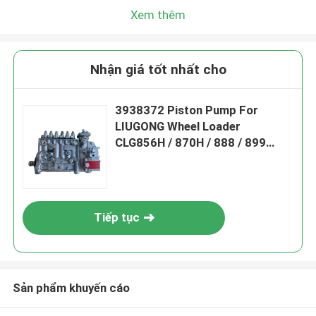
Xem thêm
Nhận giá tốt nhất cho
3938372 Piston Pump For
LIUGONG Wheel Loader
CLG856H / 870H / 888 / 899
Excavator 925D / 930D / 936D
Engine 6D114 QSC8.3
Tiếp tục
Sản phẩm khuyến cáo