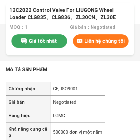
12C2022 Control Valve For LIUGONG Wheel
Loader CLG835、CLG836、ZL30CN、ZL30E
CLG842、ZL40B CLG850H、CLG855H
MOQ：1
Giá bán：Negotiated
Giá tốt nhất
Liên hệ chúng tôi
Mô Tả SảN PHẩM
Chứng nhận
CE, ISO9001
Giá bán
Negotiated
Hàng hiệu
LGMC
Khả năng cung cấ
500000 đơn vị một năm
p