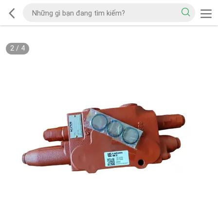
2
/
4