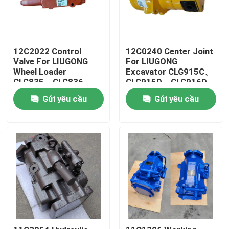
12C2022 Control
12C0240 Center Joint
Valve For LIUGONG
For LIUGONG
Wheel Loader
Excavator CLG915C、
CLG835、CLG836、
CLG915D、CLG916D
ZL30CN、ZL30E
CLG920D、CLG920E
Gửi yêu cầu
Gửi yêu cầu
CLG842、ZL40B
CLG922D
CLG850H、CLG855H
Trang chủ
Các sản phẩm
Video