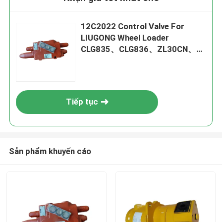
12C2022 Control Valve For
LIUGONG Wheel Loader
CLG835、CLG836、ZL30CN、
ZL30E CLG842、ZL40B
CLG850H、CLG855H
Tiếp tục
Sản phẩm khuyến cáo